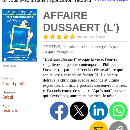
Si vous avez installé l'application Tatouvu
:
AFFAIRE
DUSSAERT (L')
(moyenne sur 3 notes)
TEXTE(S) de, mis en scène et interprétés par
Jacques Mougenot.
"L'Affaire Dussaert" évoque la vie et l'œuvre
singulières du peintre contemporain Philippe
Photo: D.R.
Dussaert (disparu en 89) et la célèbre affaire que
son œuvre a suscitée en février 91. Le peintre
Public
défraya la chronique avec sa seconde et ultime
Grand public
exposition. L'artiste y présenta son œuvre maîtresse
et l'aboutissement de son art: "Après tout", œuvre
Humour
qui n'existe pas, autrement dit: rien, le néant.
Subtil
Sujet
Instructif