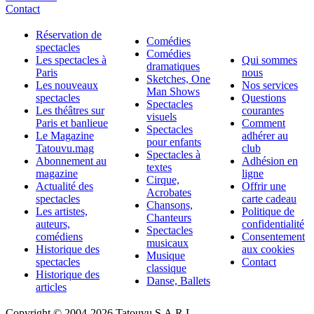
Contact
Réservation de
Comédies
spectacles
Comédies
Les spectacles à
Qui sommes
dramatiques
Paris
nous
Sketches, One
Les nouveaux
Nos services
Man Shows
spectacles
Questions
Spectacles
Les théâtres sur
courantes
visuels
Paris et banlieue
Comment
Spectacles
Le Magazine
adhérer au
pour enfants
Tatouvu.mag
club
Spectacles à
Abonnement au
Adhésion en
textes
magazine
ligne
Cirque,
Actualité des
Offrir une
Acrobates
spectacles
carte cadeau
Chansons,
Les artistes,
Politique de
Chanteurs
auteurs,
confidentialité
Spectacles
comédiens
Consentement
musicaux
Historique des
aux cookies
Musique
spectacles
Contact
classique
Historique des
Danse, Ballets
articles
Copyright © 2004-
2026 Tatouvu S.A.R.L.