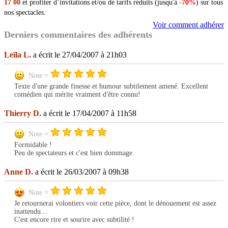
17 00
et profiter d’invitations et/ou de tarifs réduits (jusqu'à
-70%
) sur tous
nos spectacles.
Voir comment adhérer
Derniers commentaires des adhérents
Leïla L.
a écrit le 27/04/2007 à 21h03
Note =
Texte d'une grande finesse et humour subtilement amené. Excellent
comédien qui mérite vraiment d'être connu!
Thierry D.
a écrit le 17/04/2007 à 11h58
Note =
Formidable !
Peu de spectateurs et c'est bien dommage.
Anne D.
a écrit le 26/03/2007 à 09h38
Note =
Je retournerai volontiers voir cette pièce, dont le dénouement est assez
inattendu...
C'est encore rire et sourire avec subtilité !