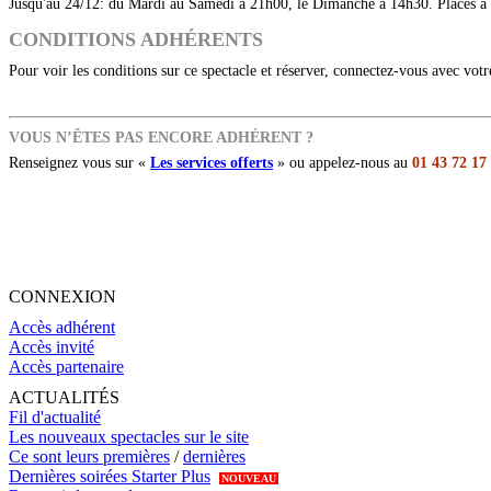
Jusqu'au 24/12: du Mardi au Samedi à 21h00, le Dimanche à 14h30. Places à
CONDITIONS ADHÉRENTS
Pour voir les conditions sur ce spectacle et réserver, connectez-vous avec vot
VOUS N’ÊTES PAS ENCORE ADHÉRENT ?
Renseignez vous sur «
Les services offerts
» ou appelez-nous au
01 43 72 17
CONNEXION
Accès adhérent
Accès invité
Accès partenaire
ACTUALITÉS
Fil d'actualité
Les nouveaux spectacles sur le site
Ce sont leurs premières
/
dernières
Dernières soirées Starter Plus
NOUVEAU