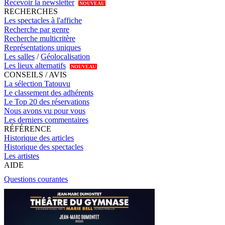
Recevoir la newsletter
NOUVEAU
RECHERCHES
Les spectacles à l'affiche
Recherche par genre
Recherche multicritère
Représentations uniques
Les salles
/
Géolocalisation
Les lieux alternatifs
NOUVEAU
CONSEILS / AVIS
La sélection Tatouvu
Le classement des adhérents
Le Top 20 des réservations
Nous avons vu pour vous
Les derniers commentaires
RÉFÉRENCE
Historique des articles
Historique des spectacles
Les artistes
AIDE
Questions courantes