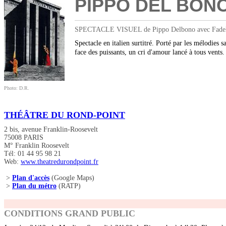
PIPPO DEL BONO 
SPECTACLE VISUEL de Pippo Delbono avec Fadel Abei
Spectacle en italien surtitré. Porté par les mélodies
face des puissants, un cri d'amour lancé à tous vent
Photo: D.R.
THÉÂTRE DU ROND-POINT
2 bis, avenue Franklin-Roosevelt
75008 PARIS
M° Franklin Roosevelt
Tél: 01 44 95 98 21
Web:
www.theatredurondpoint.fr
>
Plan d'accès
(Google Maps)
>
Plan du métro
(RATP)
CONDITIONS GRAND PUBLIC