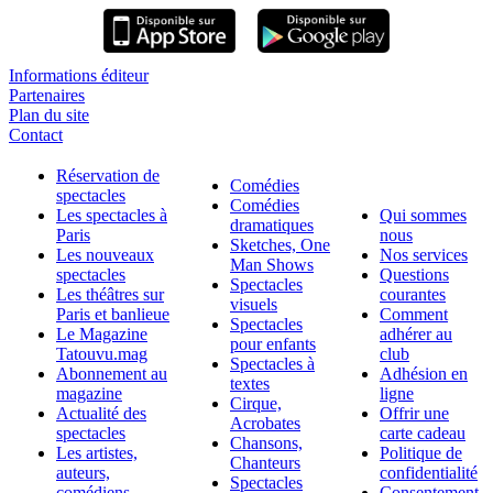
Informations éditeur
Partenaires
Plan du site
Contact
Réservation de
Comédies
spectacles
Comédies
Les spectacles à
Qui sommes
dramatiques
Paris
nous
Sketches, One
Les nouveaux
Nos services
Man Shows
spectacles
Questions
Spectacles
Les théâtres sur
courantes
visuels
Paris et banlieue
Comment
Spectacles
Le Magazine
adhérer au
pour enfants
Tatouvu.mag
club
Spectacles à
Abonnement au
Adhésion en
textes
magazine
ligne
Cirque,
Actualité des
Offrir une
Acrobates
spectacles
carte cadeau
Chansons,
Les artistes,
Politique de
Chanteurs
auteurs,
confidentialité
Spectacles
comédiens
Consentement