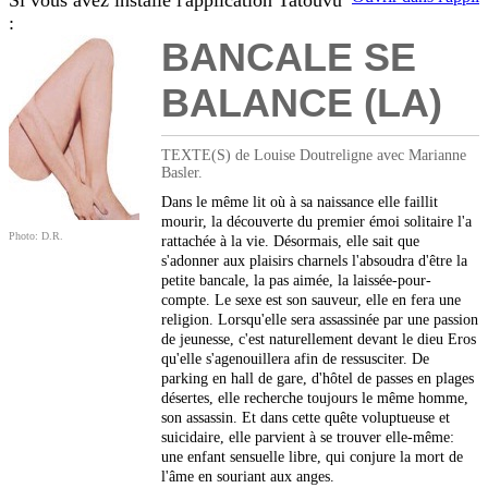
Si vous avez installé l'application Tatouvu
:
BANCALE SE
BALANCE (LA)
TEXTE(S) de Louise Doutreligne avec Marianne
Basler.
Dans le même lit où à sa naissance elle faillit
mourir, la découverte du premier émoi solitaire l'a
Photo: D.R.
rattachée à la vie. Désormais, elle sait que
s'adonner aux plaisirs charnels l'absoudra d'être la
petite bancale, la pas aimée, la laissée-pour-
compte. Le sexe est son sauveur, elle en fera une
religion. Lorsqu'elle sera assassinée par une passion
de jeunesse, c'est naturellement devant le dieu Eros
qu'elle s'agenouillera afin de ressusciter. De
parking en hall de gare, d'hôtel de passes en plages
désertes, elle recherche toujours le même homme,
son assassin. Et dans cette quête voluptueuse et
suicidaire, elle parvient à se trouver elle-même:
une enfant sensuelle libre, qui conjure la mort de
l'âme en souriant aux anges.