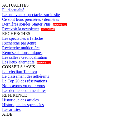
ACTUALITÉS
Fil d'actualité
Les nouveaux spectacles sur le site
Ce sont leurs premières
/
dernières
Dernières soirées Starter Plus
NOUVEAU
Recevoir la newsletter
NOUVEAU
RECHERCHES
Les spectacles à l'affiche
Recherche par genre
Recherche multicritère
Représentations uniques
Les salles
/
Géolocalisation
Les lieux alternatifs
NOUVEAU
CONSEILS / AVIS
La sélection Tatouvu
Le classement des adhérents
Le Top 20 des réservations
Nous avons vu pour vous
Les derniers commentaires
RÉFÉRENCE
Historique des articles
Historique des spectacles
Les artistes
AIDE