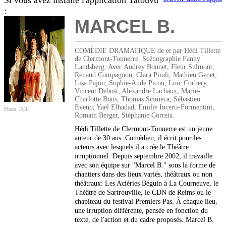
Si vous avez installé l'application Tatouvu
:
MARCEL B.
COMÉDIE DRAMATIQUE de et par Hédi Tillette
de Clermont-Tonnerre. Scénographie Fanny
Landsberg. Avec Audrey Bonnet, Fleur Sulmont,
Renaud Compagnon, Clara Pirali, Mathieu Genet,
Lisa Pajon, Sophie-Aude Picon, Loïc Corbery,
Vincent Debost, Alexandre Lachaux, Marie-
Charlotte Biais, Thomas Scimeca, Sébastien
Eveno, Yaël Elhadad, Emilie Incerti-Formentini,
Photo: D.R.
Romain Berger, Stéphanie Correia.
Hédi Tillette de Clermont-Tonnerre est un jeune
auteur de 30 ans. Comédien, il écrit pour les
acteurs avec lesquels il a crée le Théâtre
irruptionnel. Depuis septembre 2002, il travaille
avec son équipe sur "Marcel B." sous la forme de
chantiers dans des lieux variés, théâtraux ou non
théâtraux: Les Aciéries Béguin à La Courneuve, le
Théâtre de Sartrouville, le CDN de Reims ou le
chapiteau du festival Premiers Pas. À chaque lieu,
une irruption différente, pensée en fonction du
texte, de l'action et du cadre proposés. Marcel B.