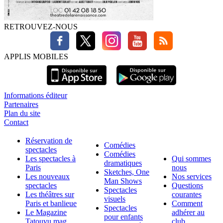
RETROUVEZ-NOUS
APPLIS MOBILES
Informations éditeur
Partenaires
Plan du site
Contact
Réservation de
Comédies
spectacles
Comédies
Les spectacles à
Qui sommes
dramatiques
Paris
nous
Sketches, One
Les nouveaux
Nos services
Man Shows
spectacles
Questions
Spectacles
Les théâtres sur
courantes
visuels
Paris et banlieue
Comment
Spectacles
Le Magazine
adhérer au
pour enfants
Tatouvu.mag
club