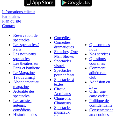
Informations éditeur
Partenaires
Plan du site
Contact
Réservation de
Comédies
spectacles
Comédies
Les spectacles à
Qui sommes
dramatiques
Paris
nous
Sketches, One
Les nouveaux
Nos services
Man Shows
spectacles
Questions
Spectacles
Les théâtres sur
courantes
visuels
Paris et banlieue
Comment
Spectacles
Le Magazine
adhérer au
pour enfants
Tatouvu.mag
club
Spectacles à
Abonnement au
Adhésion en
textes
magazine
ligne
Cirque,
Actualité des
Offrir une
Acrobates
spectacles
carte cadeau
Chansons,
Les artistes,
Politique de
Chanteurs
auteurs,
confidentialité
Spectacles
comédiens
Consentement
musicaux
Historique des
aux cookies