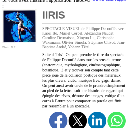
Si vous avez installé l'application Tatouvu
:
IIRIS
SPECTACLE VISUEL de Philippe Decouflé avec
Kaori Ito, Muriel Corbel, Alexandra Naudet,
Caroline Desmaison, Xinyun Lu, Christophe
Waksmann, Olivier Simola, Stéphane Chivot, Jean-
Baptiste André, Yohann Têté.
Photo: D.R.
Suite d'"Iris". On peut prendre le titre du spectacle
de Philippe Decouflé dans tous les sens du terme
(anatomique, mythologique, cinématographique,
botanique…) et y trouver son compte tant cette
pièce joue de la collision poétique des matériaux
les plus divers: vidéo, musique live, gags, danse.
On peut aussi avoir envie de le prendre simplement
au pied de la lettre: soit une histoire de regard qui
épingle des rêves, détoure des images, voltige d’un
corps à l’autre pour composer un puzzle qui finit
par ressembler à un spectacle.