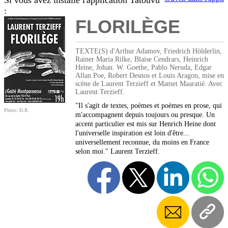
Si vous avez installé l'application Tatouvu
:
FLORILÈGE
TEXTE(S) d'Arthur Adamov, Friedrich Hölderlin,
Rainer Maria Rilke, Blaise Cendrars, Heinrich
Heine, Johan. W. Goethe, Pablo Neruda, Edgar
Allan Poe, Robert Desnos et Louis Aragon, mise en
scène de Laurent Terzieff et Mamet Maaratié. Avec
Laurent Terzieff.
"Il s'agit de textes, poèmes et poèmes en prose, qui
Photo: D.R.
m'accompagnent depuis toujours ou presque. Un
accent particulier est mis sur Henrich Heine dont
l'universelle inspiration est loin d'être...
universellement reconnue, du moins en France
selon moi." Laurent Terzieff.