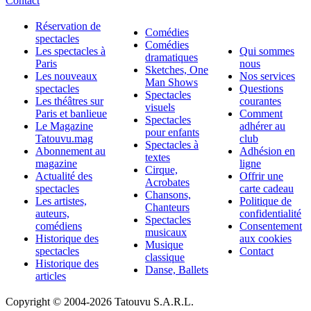
Contact
Réservation de
Comédies
spectacles
Comédies
Les spectacles à
Qui sommes
dramatiques
Paris
nous
Sketches, One
Les nouveaux
Nos services
Man Shows
spectacles
Questions
Spectacles
Les théâtres sur
courantes
visuels
Paris et banlieue
Comment
Spectacles
Le Magazine
adhérer au
pour enfants
Tatouvu.mag
club
Spectacles à
Abonnement au
Adhésion en
textes
magazine
ligne
Cirque,
Actualité des
Offrir une
Acrobates
spectacles
carte cadeau
Chansons,
Les artistes,
Politique de
Chanteurs
auteurs,
confidentialité
Spectacles
comédiens
Consentement
musicaux
Historique des
aux cookies
Musique
spectacles
Contact
classique
Historique des
Danse, Ballets
articles
Copyright © 2004-
2026 Tatouvu S.A.R.L.