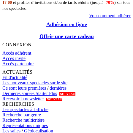
17 00
et profiter d’invitations et/ou de tarifs réduits (jusqu'à
-70%
) sur tous
nos spectacles.
Voir comment adhérer
Adhésion en ligne
Offrir une carte cadeau
CONNEXION
Accès adhérent
Accès invité
Accès partenaire
ACTUALITÉS
Fil d'actualité
Les nouveaux spectacles sur le site
Ce sont leurs premières
/
dernières
Dernières soirées Starter Plus
NOUVEAU
Recevoir la newsletter
NOUVEAU
RECHERCHES
Les spectacles à l'affiche
Recherche par genre
Recherche multicritère
Représentations uniques
Les salles
/
Géolocalisation