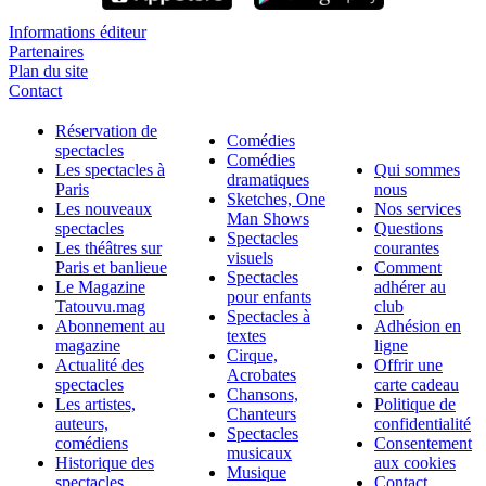
Informations éditeur
Partenaires
Plan du site
Contact
Réservation de
Comédies
spectacles
Comédies
Les spectacles à
Qui sommes
dramatiques
Paris
nous
Sketches, One
Les nouveaux
Nos services
Man Shows
spectacles
Questions
Spectacles
Les théâtres sur
courantes
visuels
Paris et banlieue
Comment
Spectacles
Le Magazine
adhérer au
pour enfants
Tatouvu.mag
club
Spectacles à
Abonnement au
Adhésion en
textes
magazine
ligne
Cirque,
Actualité des
Offrir une
Acrobates
spectacles
carte cadeau
Chansons,
Les artistes,
Politique de
Chanteurs
auteurs,
confidentialité
Spectacles
comédiens
Consentement
musicaux
Historique des
aux cookies
Musique
spectacles
Contact