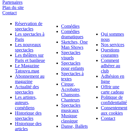
Partenaires
Plan du site
Contact
Réservation de
Comédies
spectacles
Comédies
Les spectacles à
Qui sommes
dramatiques
Paris
nous
Sketches, One
Les nouveaux
Nos services
Man Shows
spectacles
Questions
Spectacles
Les théâtres sur
courantes
visuels
Paris et banlieue
Comment
Spectacles
Le Magazine
adhérer au
pour enfants
Tatouvu.mag
club
Spectacles à
Abonnement au
Adhésion en
textes
magazine
ligne
Cirque,
Actualité des
Offrir une
Acrobates
spectacles
carte cadeau
Chansons,
Les artistes,
Politique de
Chanteurs
auteurs,
confidentialité
Spectacles
comédiens
Consentement
musicaux
Historique des
aux cookies
Musique
spectacles
Contact
classique
Historique des
Danse, Ballets
articles