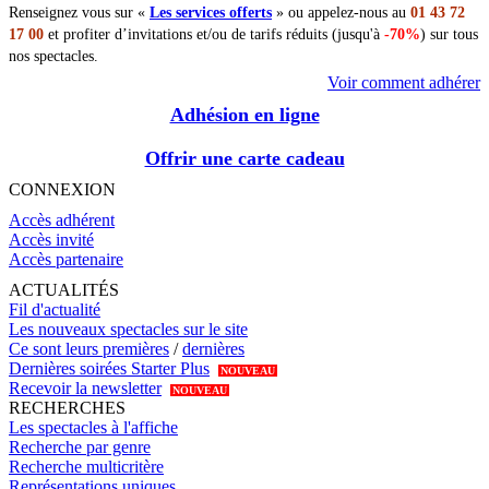
Renseignez vous sur «
Les services offerts
» ou appelez-nous au
01 43 72
17 00
et profiter d’invitations et/ou de tarifs réduits (jusqu'à
-70%
) sur tous
nos spectacles.
Voir comment adhérer
Adhésion en ligne
Offrir une carte cadeau
CONNEXION
Accès adhérent
Accès invité
Accès partenaire
ACTUALITÉS
Fil d'actualité
Les nouveaux spectacles sur le site
Ce sont leurs premières
/
dernières
Dernières soirées Starter Plus
NOUVEAU
Recevoir la newsletter
NOUVEAU
RECHERCHES
Les spectacles à l'affiche
Recherche par genre
Recherche multicritère
Représentations uniques