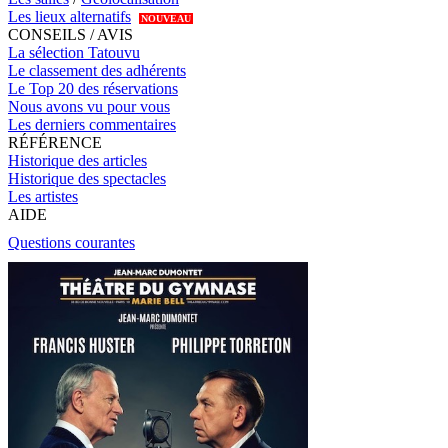
Les lieux alternatifs
NOUVEAU
CONSEILS / AVIS
La sélection Tatouvu
Le classement des adhérents
Le Top 20 des réservations
Nous avons vu pour vous
Les derniers commentaires
RÉFÉRENCE
Historique des articles
Historique des spectacles
Les artistes
AIDE
Questions courantes