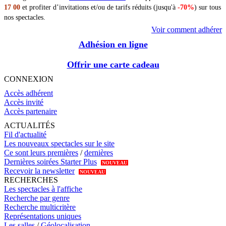
17 00
et profiter d’invitations et/ou de tarifs réduits (jusqu'à
-70%
) sur tous
nos spectacles.
Voir comment adhérer
Adhésion en ligne
Offrir une carte cadeau
CONNEXION
Accès adhérent
Accès invité
Accès partenaire
ACTUALITÉS
Fil d'actualité
Les nouveaux spectacles sur le site
Ce sont leurs premières
/
dernières
Dernières soirées Starter Plus
NOUVEAU
Recevoir la newsletter
NOUVEAU
RECHERCHES
Les spectacles à l'affiche
Recherche par genre
Recherche multicritère
Représentations uniques
Les salles
/
Géolocalisation