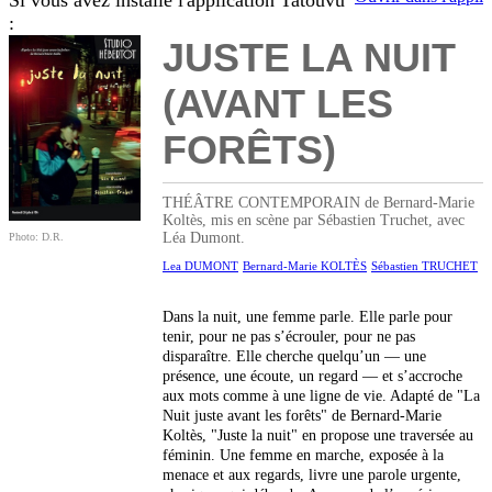
Si vous avez installé l'application Tatouvu
:
JUSTE LA NUIT
(AVANT LES
FORÊTS)
THÉÂTRE CONTEMPORAIN de Bernard-Marie
Koltès, mis en scène par Sébastien Truchet, avec
Léa Dumont.
Photo: D.R.
Lea DUMONT
Bernard-Marie KOLTÈS
Sébastien TRUCHET
Dans la nuit, une femme parle. Elle parle pour
tenir, pour ne pas s’écrouler, pour ne pas
disparaître. Elle cherche quelqu’un — une
présence, une écoute, un regard — et s’accroche
aux mots comme à une ligne de vie. Adapté de "La
Nuit juste avant les forêts" de Bernard-Marie
Koltès, "Juste la nuit" en propose une traversée au
féminin. Une femme en marche, exposée à la
menace et aux regards, livre une parole urgente,