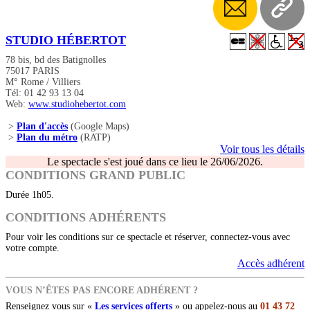
STUDIO HÉBERTOT
78 bis, bd des Batignolles
75017 PARIS
M° Rome / Villiers
Tél: 01 42 93 13 04
Web:
www.studiohebertot.com
>
Plan d'accès
(Google Maps)
>
Plan du métro
(RATP)
Voir tous les détails
Le spectacle s'est joué dans ce lieu le 26/06/2026.
CONDITIONS GRAND PUBLIC
Durée 1h05.
CONDITIONS ADHÉRENTS
Pour voir les conditions sur ce spectacle et réserver, connectez-vous avec
votre compte.
Accès adhérent
VOUS N’ÊTES PAS ENCORE ADHÉRENT ?
Renseignez vous sur «
Les services offerts
» ou appelez-nous au
01 43 72