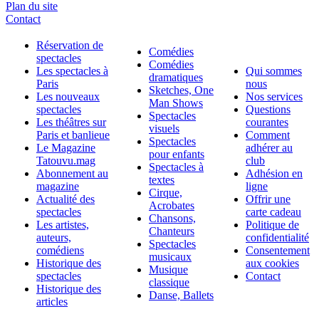
Plan du site
Contact
Réservation de
Comédies
spectacles
Comédies
Les spectacles à
Qui sommes
dramatiques
Paris
nous
Sketches, One
Les nouveaux
Nos services
Man Shows
spectacles
Questions
Spectacles
Les théâtres sur
courantes
visuels
Paris et banlieue
Comment
Spectacles
Le Magazine
adhérer au
pour enfants
Tatouvu.mag
club
Spectacles à
Abonnement au
Adhésion en
textes
magazine
ligne
Cirque,
Actualité des
Offrir une
Acrobates
spectacles
carte cadeau
Chansons,
Les artistes,
Politique de
Chanteurs
auteurs,
confidentialité
Spectacles
comédiens
Consentement
musicaux
Historique des
aux cookies
Musique
spectacles
Contact
classique
Historique des
Danse, Ballets
articles