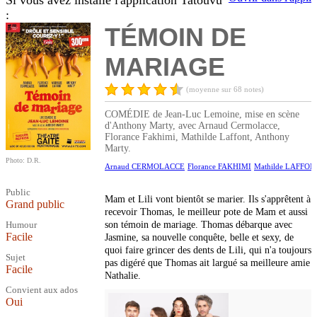
Si vous avez installé l'application Tatouvu
:
TÉMOIN DE
MARIAGE
(moyenne sur 68 notes)
COMÉDIE de Jean-Luc Lemoine, mise en scène
d'Anthony Marty, avec Arnaud Cermolacce,
Florance Fakhimi, Mathilde Laffont, Anthony
Marty.
Photo: D.R.
Arnaud CERMOLACCE
Florance FAKHIMI
Mathilde LAFFON
Public
Mam et Lili vont bientôt se marier. Ils s'apprêtent à
Grand public
recevoir Thomas, le meilleur pote de Mam et aussi
Humour
son témoin de mariage. Thomas débarque avec
Facile
Jasmine, sa nouvelle conquête, belle et sexy, de
quoi faire grincer des dents de Lili, qui n'a toujours
Sujet
pas digéré que Thomas ait largué sa meilleure amie
Facile
Nathalie.
Convient aux ados
Oui