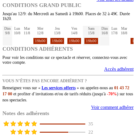
CONDITIONS GRAND PUBLIC
Jusqu'au 12/9: du Mercredi au Samedi à 19h00. Places de 32 à 49€. Durée
1h20.
Dim
Lun
Mar
Mer
Jeu
Ven
Sam
Dim
Lun
Mar
9/8
10/8
11/8
12/8
13/8
14/8
15/8
16/8
17/8
18/8
1
19h00
19h00
19h00
19h00
1
CONDITIONS ADHÉRENTS
Pour voir les conditions sur ce spectacle et réserver, connectez-vous avec
votre compte.
Accès adhérent
VOUS N’ÊTES PAS ENCORE ADHÉRENT ?
Renseignez vous sur «
Les services offerts
» ou appelez-nous au
01 43 72
17 00
et profiter d’invitations et/ou de tarifs réduits (jusqu'à
-70%
) sur tous
nos spectacles.
Voir comment adhérer
Notes des adhérents
35
22