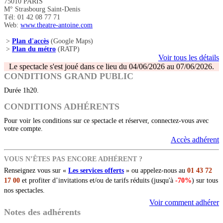
75010 PARIS
M° Strasbourg Saint-Denis
Tél: 01 42 08 77 71
Web:
www.theatre-antoine.com
>
Plan d'accès
(Google Maps)
>
Plan du métro
(RATP)
Voir tous les détails
Le spectacle s'est joué dans ce lieu du 04/06/2026 au 07/06/2026.
CONDITIONS GRAND PUBLIC
Durée 1h20.
CONDITIONS ADHÉRENTS
Pour voir les conditions sur ce spectacle et réserver, connectez-vous avec
votre compte.
Accès adhérent
VOUS N’ÊTES PAS ENCORE ADHÉRENT ?
Renseignez vous sur «
Les services offerts
» ou appelez-nous au
01 43 72
17 00
et profiter d’invitations et/ou de tarifs réduits (jusqu'à
-70%
) sur tous
nos spectacles.
Voir comment adhérer
Notes des adhérents