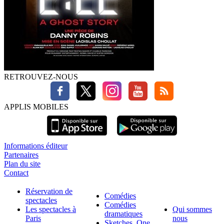
RETROUVEZ-NOUS
APPLIS MOBILES
Informations éditeur
Partenaires
Plan du site
Contact
Réservation de
Comédies
spectacles
Comédies
Les spectacles à
Qui sommes
dramatiques
Paris
nous
Sketches, One