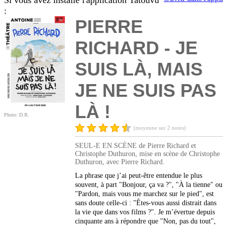
Si vous avez installé l'application Tatouvu
:
PIERRE
RICHARD - JE
SUIS LÀ, MAIS
JE NE SUIS PAS
LÀ !
Photo: D.R.
(moyenne sur 2 notes)
SEUL-E EN SCÈNE de Pierre Richard et
Christophe Duthuron, mise en scène de Christophe
Duthuron, avec Pierre Richard.
La phrase que j’ai peut-être entendue le plus
souvent, à part "Bonjour, ça va ?", "À la tienne" ou
"Pardon, mais vous me marchez sur le pied", est
sans doute celle-ci : "Êtes-vous aussi distrait dans
la vie que dans vos films ?". Je m’évertue depuis
cinquante ans à répondre que "Non, pas du tout",