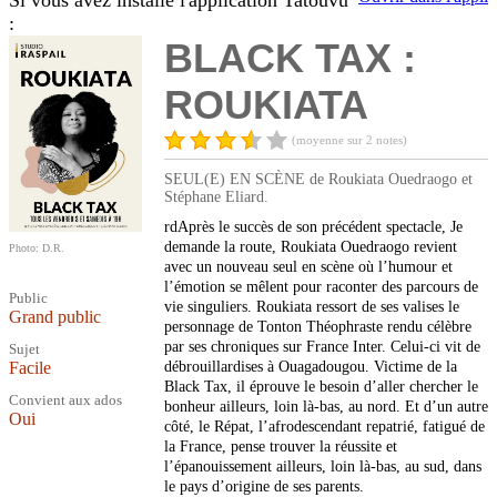
Si vous avez installé l'application Tatouvu
:
BLACK TAX :
ROUKIATA
(moyenne sur 2 notes)
SEUL(E) EN SCÈNE de Roukiata Ouedraogo et
Stéphane Eliard.
rdAprès le succès de son précédent spectacle, Je
demande la route, Roukiata Ouedraogo revient
Photo: D.R.
avec un nouveau seul en scène où l’humour et
l’émotion se mêlent pour raconter des parcours de
Public
vie singuliers. Roukiata ressort de ses valises le
Grand public
personnage de Tonton Théophraste rendu célèbre
par ses chroniques sur France Inter. Celui-ci vit de
Sujet
Facile
débrouillardises à Ouagadougou. Victime de la
Black Tax, il éprouve le besoin d’aller chercher le
Convient aux ados
bonheur ailleurs, loin là-bas, au nord. Et d’un autre
Oui
côté, le Répat, l’afrodescendant repatrié, fatigué de
la France, pense trouver la réussite et
l’épanouissement ailleurs, loin là-bas, au sud, dans
le pays d’origine de ses parents.