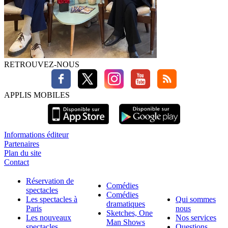
RETROUVEZ-NOUS
APPLIS MOBILES
Informations éditeur
Partenaires
Plan du site
Contact
Réservation de
Comédies
spectacles
Comédies
Les spectacles à
Qui sommes
dramatiques
Paris
nous
Sketches, One
Les nouveaux
Nos services
Man Shows
spectacles
Questions