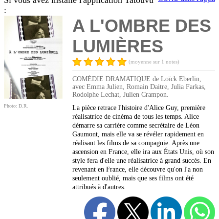
Si vous avez installé l'application Tatouvu
:
A L'OMBRE DES
LUMIÈRES
(moyenne sur 1 notes)
COMÉDIE DRAMATIQUE de Loïck Eberlin,
avec Emma Julien, Romain Daitre, Julia Farkas,
Rodolphe Lechat, Julien Crampon.
Photo: D.R.
La pièce retrace l'histoire d'Alice Guy, première
réalisatrice de cinéma de tous les temps. Alice
démarre sa carrière comme secrétaire de Léon
Gaumont, mais elle va se révéler rapidement en
réalisant les films de sa compagnie. Après une
ascension en France, elle ira aux États Unis, où son
style fera d'elle une réalisatrice à grand succès. En
revenant en France, elle découvre qu'on l'a non
seulement oublié, mais que ses films ont été
attribués à d'autres.