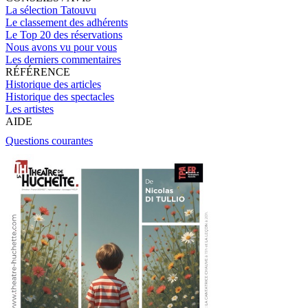
La sélection Tatouvu
Le classement des adhérents
Le Top 20 des réservations
Nous avons vu pour vous
Les derniers commentaires
RÉFÉRENCE
Historique des articles
Historique des spectacles
Les artistes
AIDE
Questions courantes