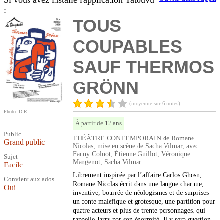
Si vous avez installé l'application Tatouvu
:
TOUS
COUPABLES
SAUF THERMOS
GRÖNN
(moyenne sur 6 notes)
Photo: D.R.
À partir de 12 ans
Public
THÉÂTRE CONTEMPORAIN de Romane
Grand public
Nicolas, mise en scène de Sacha Vilmar, avec
Fanny Colnot, Étienne Guillot, Véronique
Sujet
Mangenot, Sacha Vilmar.
Facile
Librement inspirée par l’affaire Carlos Ghosn,
Convient aux ados
Romane Nicolas écrit dans une langue charnue,
Oui
inventive, bourrée de néologismes et de surprises
un conte maléfique et grotesque, une partition pour
quatre acteurs et plus de trente personnages, qui
rappelle Jarry par son énormité. Il y sera question