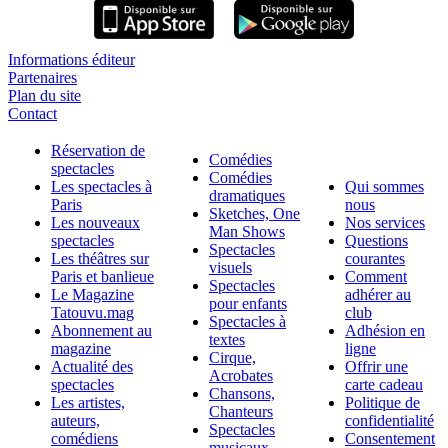
Informations éditeur
Partenaires
Plan du site
Contact
Réservation de
Comédies
spectacles
Comédies
Les spectacles à
Qui sommes
dramatiques
Paris
nous
Sketches, One
Les nouveaux
Nos services
Man Shows
spectacles
Questions
Spectacles
Les théâtres sur
courantes
visuels
Paris et banlieue
Comment
Spectacles
Le Magazine
adhérer au
pour enfants
Tatouvu.mag
club
Spectacles à
Abonnement au
Adhésion en
textes
magazine
ligne
Cirque,
Actualité des
Offrir une
Acrobates
spectacles
carte cadeau
Chansons,
Les artistes,
Politique de
Chanteurs
auteurs,
confidentialité
Spectacles
comédiens
Consentement
musicaux