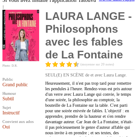
Si vous avez installé l'application Tatouvu
:
LAURA LANGE -
Philosophons
avec les fables
de La Fontaine
(moyenne sur 20 notes)
Photo: D.R.
SEUL(E) EN SCÈNE de et avec Laura Lange.
Public
Heureusement, il n'est pas trop tard pour remettre
Grand public
les pendules à l'heure. Rendez-vous est pris autour
Humour
d'un verre avec Laura Lange qui convie, le temps
Subtil
d'une soirée, la philosophie au comptoir, la
bouteille de La Fontaine sur la table. C'est parti
Sujet
pour une soirée enivrée de fables. L'objectif : en
Instructif
apprendre, prendre de la hauteur et s'en rendre
Convient aux ados
davantage auteur. Car Jean de La Fontaine, n'était-
Oui
il pas précieusement le genre d'auteur affable qui
nous invite à en prendre ; et ses textes, des