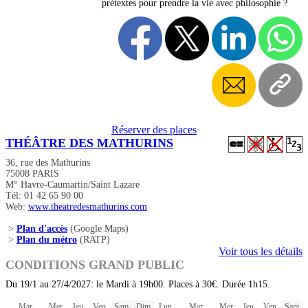
prétextes pour prendre la vie avec philosophie ?
Réserver des places
THÉÂTRE DES MATHURINS
36, rue des Mathurins
75008 PARIS
M° Havre-Caumartin/Saint Lazare
Tél: 01 42 65 90 00
Web:
www.theatredesmathurins.com
>
Plan d'accès
(Google Maps)
>
Plan du métro
(RATP)
Voir tous les détails
CONDITIONS GRAND PUBLIC
Du 19/1 au 27/4/2027: le Mardi à 19h00. Places à 30€. Durée 1h15.
Mar
Mer
Jeu
Ven
Sam
Dim
Lun
Mar
Mer
Jeu
Ven
Sam