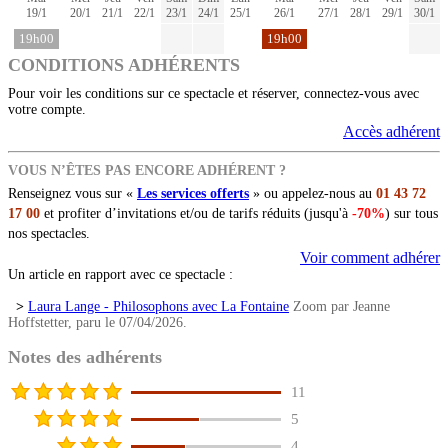
19/1
20/1
21/1
22/1
23/1
24/1
25/1
26/1
27/1
28/1
29/1
30/1
19h00
19h00
CONDITIONS ADHÉRENTS
Pour voir les conditions sur ce spectacle et réserver, connectez-vous avec
votre compte.
Accès adhérent
VOUS N’ÊTES PAS ENCORE ADHÉRENT ?
Renseignez vous sur «
Les services offerts
» ou appelez-nous au
01 43 72
17 00
et profiter d’invitations et/ou de tarifs réduits (jusqu'à
-70%
) sur tous
nos spectacles.
Voir comment adhérer
Un article en rapport avec ce spectacle :
>
Laura Lange - Philosophons avec La Fontaine
Zoom par Jeanne
Hoffstetter, paru le 07/04/2026.
Notes des adhérents
11
5
4