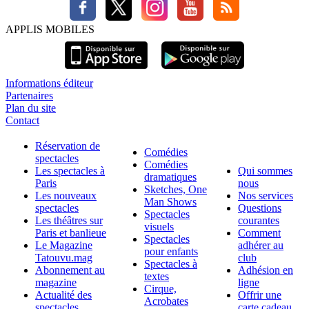
APPLIS MOBILES
Informations éditeur
Partenaires
Plan du site
Contact
Réservation de
Comédies
spectacles
Comédies
Les spectacles à
Qui sommes
dramatiques
Paris
nous
Sketches, One
Les nouveaux
Nos services
Man Shows
spectacles
Questions
Spectacles
Les théâtres sur
courantes
visuels
Paris et banlieue
Comment
Spectacles
Le Magazine
adhérer au
pour enfants
Tatouvu.mag
club
Spectacles à
Abonnement au
Adhésion en
textes
magazine
ligne
Cirque,
Actualité des
Offrir une
Acrobates
spectacles
carte cadeau