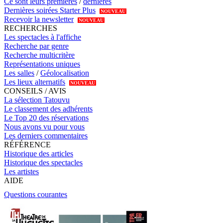
Ce sont leurs premières
/
dernières
Dernières soirées Starter Plus
NOUVEAU
Recevoir la newsletter
NOUVEAU
RECHERCHES
Les spectacles à l'affiche
Recherche par genre
Recherche multicritère
Représentations uniques
Les salles
/
Géolocalisation
Les lieux alternatifs
NOUVEAU
CONSEILS / AVIS
La sélection Tatouvu
Le classement des adhérents
Le Top 20 des réservations
Nous avons vu pour vous
Les derniers commentaires
RÉFÉRENCE
Historique des articles
Historique des spectacles
Les artistes
AIDE
Questions courantes