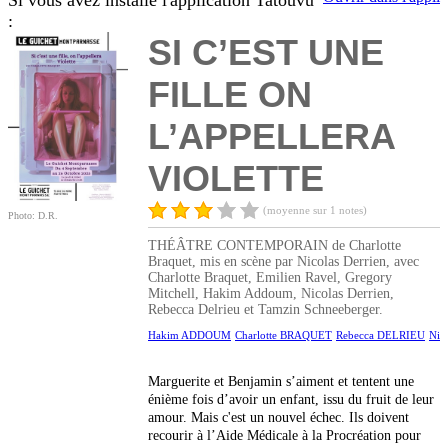
Si vous avez installé l'application Tatouvu
:
SI C’EST UNE
FILLE ON
L’APPELLERA
VIOLETTE
(moyenne sur 1 notes)
Photo: D.R.
THÉÂTRE CONTEMPORAIN de Charlotte
Braquet, mis en scène par Nicolas Derrien, avec
Charlotte Braquet, Emilien Ravel, Gregory
Mitchell, Hakim Addoum, Nicolas Derrien,
Rebecca Delrieu et Tamzin Schneeberger.
Hakim ADDOUM
Charlotte BRAQUET
Rebecca DELRIEU
Nic
Marguerite et Benjamin s’aiment et tentent une
énième fois d’avoir un enfant, issu du fruit de leur
amour. Mais c'est un nouvel échec. Ils doivent
recourir à l’Aide Médicale à la Procréation pour