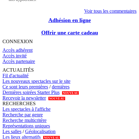
Voir tous les commentaires
Adhésion en ligne
Offrir une carte cadeau
CONNEXION
Accès adhérent
Accès invité
Accès partenaire
ACTUALITÉS
Fil d'actualité
Les nouveaux spectacles sur le site
Ce sont leurs premières
/
dernières
Dernières soirées Starter Plus
NOUVEAU
Recevoir la newsletter
NOUVEAU
RECHERCHES
Les spectacles à l'affiche
Recherche par genre
Recherche multicritère
Représentations uniques
Les salles
/
Géolocalisation
Les lieux alternatifs
NOUVEAU