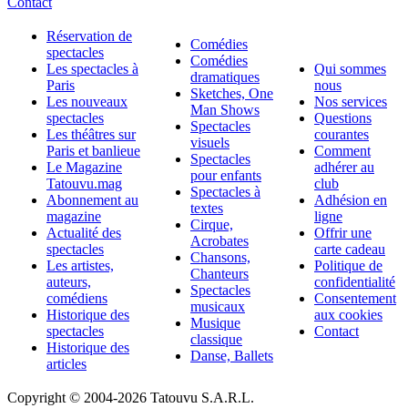
Contact
Réservation de
Comédies
spectacles
Comédies
Les spectacles à
Qui sommes
dramatiques
Paris
nous
Sketches, One
Les nouveaux
Nos services
Man Shows
spectacles
Questions
Spectacles
Les théâtres sur
courantes
visuels
Paris et banlieue
Comment
Spectacles
Le Magazine
adhérer au
pour enfants
Tatouvu.mag
club
Spectacles à
Abonnement au
Adhésion en
textes
magazine
ligne
Cirque,
Actualité des
Offrir une
Acrobates
spectacles
carte cadeau
Chansons,
Les artistes,
Politique de
Chanteurs
auteurs,
confidentialité
Spectacles
comédiens
Consentement
musicaux
Historique des
aux cookies
Musique
spectacles
Contact
classique
Historique des
Danse, Ballets
articles
Copyright © 2004-
2026 Tatouvu S.A.R.L.