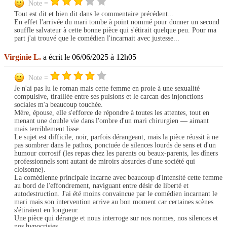
Note =
Tout est dit et bien dit dans le commentaire précédent...
En effet l'arrivée du mari tombe à point nommé pour donner un second
souffle salvateur à cette bonne pièce qui s'étirait quelque peu. Pour ma
part j'ai trouvé que le comédien l'incarnait avec justesse...
Virginie L.
a écrit le 06/06/2025 à 12h05
Note =
Je n'ai pas lu le roman mais cette femme en proie à une sexualité
compulsive, tiraillée entre ses pulsions et le carcan des injonctions
sociales m'a beaucoup touchée.
Mère, épouse, elle s'efforce de répondre à toutes les attentes, tout en
menant une double vie dans l'ombre d'un mari chirurgien — aimant
mais terriblement lisse.
Le sujet est difficile, noir, parfois dérangeant, mais la pièce réussit à ne
pas sombrer dans le pathos, ponctuée de silences lourds de sens et d'un
humour corrosif (les repas chez les parents ou beaux-parents, les dîners
professionnels sont autant de miroirs absurdes d'une société qui
cloisonne).
La comédienne principale incarne avec beaucoup d'intensité cette femme
au bord de l'effondrement, naviguant entre désir de liberté et
autodestruction. J'ai été moins convaincue par le comédien incarnant le
mari mais son intervention arrive au bon moment car certaines scènes
s'étiraient en longueur.
Une pièce qui dérange et nous interroge sur nos normes, nos silences et
nos hypocrisies.