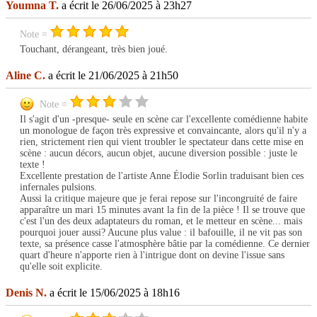
Youmna T.
a écrit le 26/06/2025 à 23h27
Note =
Touchant, dérangeant, très bien joué.
Aline C.
a écrit le 21/06/2025 à 21h50
Note =
Il s'agit d'un -presque- seule en scène car l'excellente comédienne habite
un monologue de façon très expressive et convaincante, alors qu'il n'y a
rien, strictement rien qui vient troubler le spectateur dans cette mise en
scène : aucun décors, aucun objet, aucune diversion possible : juste le
texte !
Excellente prestation de l'artiste Anne Élodie Sorlin traduisant bien ces
infernales pulsions.
Aussi la critique majeure que je ferai repose sur l'incongruité de faire
apparaître un mari 15 minutes avant la fin de la pièce ! Il se trouve que
c'est l'un des deux adaptateurs du roman, et le metteur en scène... mais
pourquoi jouer aussi? Aucune plus value : il bafouille, il ne vit pas son
texte, sa présence casse l'atmosphère bâtie par la comédienne. Ce dernier
quart d'heure n'apporte rien à l'intrigue dont on devine l'issue sans
qu'elle soit explicite.
Denis N.
a écrit le 15/06/2025 à 18h16