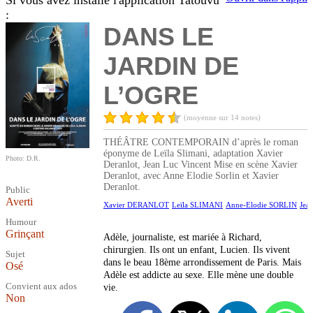
Si vous avez installé l'application Tatouvu
:
DANS LE
JARDIN DE
L’OGRE
(moyenne sur 14 notes)
THÉÂTRE CONTEMPORAIN d’après le roman
éponyme de Leïla Slimani, adaptation Xavier
Photo: D.R.
Deranlot, Jean Luc Vincent Mise en scène Xavier
Deranlot, avec Anne Elodie Sorlin et Xavier
Deranlot.
Public
Averti
Xavier DERANLOT
Leïla SLIMANI
Anne-Elodie SORLIN
Jea
Humour
Grinçant
Adèle, journaliste, est mariée à Richard,
chirurgien. Ils ont un enfant, Lucien. Ils vivent
Sujet
dans le beau 18ème arrondissement de Paris. Mais
Osé
Adèle est addicte au sexe. Elle mène une double
Convient aux ados
vie.
Non