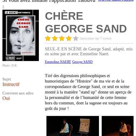
Si vous avez installé l'application Tatouvu
:
CHÈRE
GEORGE SAND
(moyenne sur 7 notes)
SEUL-E EN SCÈNE de George Sand, adapté, mis
en scène par et avec Emmeline Naert.
Emmeline NAERT
George SAND
Photo: D.R.
Tiré des digressions philosophiques et
Sujet
humoristiques de "Histoire" de ma vie et de la
Instructif
correspondance de George Sand, ce seul en scène
monté à la manière "stand up" donne un aperçu de
Convient aux ados
la personnalité et de l’humanité de cette femme
Oui
hors du commun, dont la sagesse est toujours au
goût du jour !