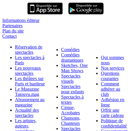
Informations éditeur
Partenaires
Plan du site
Contact
Réservation de
Comédies
spectacles
Comédies
Les spectacles à
Qui sommes
dramatiques
Paris
nous
Sketches, One
Les nouveaux
Nos services
Man Shows
spectacles
Questions
Spectacles
Les théâtres sur
courantes
visuels
Paris et banlieue
Comment
Spectacles
Le Magazine
adhérer au
pour enfants
Tatouvu.mag
club
Spectacles à
Abonnement au
Adhésion en
textes
magazine
ligne
Cirque,
Actualité des
Offrir une
Acrobates
spectacles
carte cadeau
Chansons,
Les artistes,
Politique de
Chanteurs
auteurs,
confidentialité
Spectacles