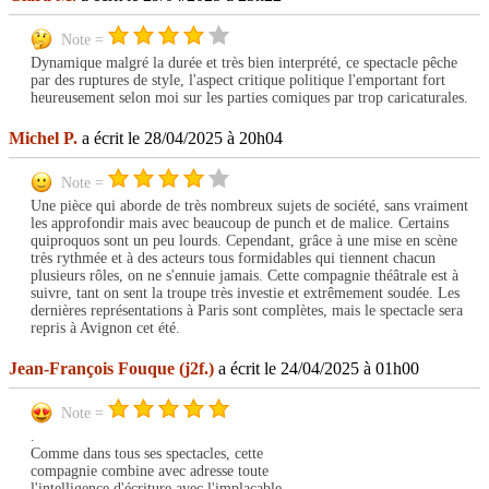
Note =
Dynamique malgré la durée et très bien interprété, ce spectacle pêche
par des ruptures de style, l'aspect critique politique l'emportant fort
heureusement selon moi sur les parties comiques par trop caricaturales.
Michel P.
a écrit le 28/04/2025 à 20h04
Note =
Une pièce qui aborde de très nombreux sujets de société, sans vraiment
les approfondir mais avec beaucoup de punch et de malice. Certains
quiproquos sont un peu lourds. Cependant, grâce à une mise en scène
très rythmée et à des acteurs tous formidables qui tiennent chacun
plusieurs rôles, on ne s'ennuie jamais. Cette compagnie théâtrale est à
suivre, tant on sent la troupe très investie et extrêmement soudée. Les
dernières représentations à Paris sont complètes, mais le spectacle sera
repris à Avignon cet été.
Jean-François Fouque (j2f.)
a écrit le 24/04/2025 à 01h00
Note =
.
Comme dans tous ses spectacles, cette
compagnie combine avec adresse toute
l'intelligence d'écriture avec l'implacable