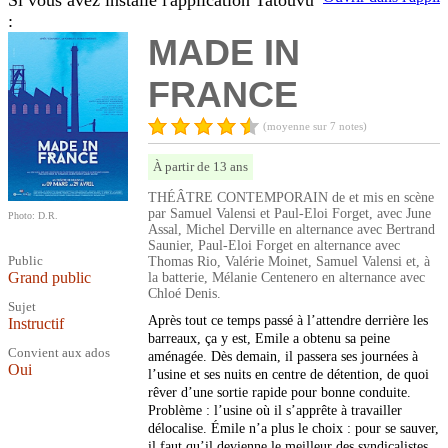
Si vous avez installé l'application Tatouvu
:
MADE IN
FRANCE
(moyenne sur 7 notes)
À partir de 13 ans
THÉÂTRE CONTEMPORAIN de et mis en scène
par Samuel Valensi et Paul-Eloi Forget, avec June
Photo: D.R.
Assal, Michel Derville en alternance avec Bertrand
Saunier, Paul-Eloi Forget en alternance avec
Public
Thomas Rio, Valérie Moinet, Samuel Valensi et, à
Grand public
la batterie, Mélanie Centenero en alternance avec
Chloé Denis.
Sujet
Après tout ce temps passé à l’attendre derrière les
Instructif
barreaux, ça y est, Emile a obtenu sa peine
Convient aux ados
aménagée. Dès demain, il passera ses journées à
Oui
l’usine et ses nuits en centre de détention, de quoi
rêver d’une sortie rapide pour bonne conduite.
Problème : l’usine où il s’apprête à travailler
délocalise. Émile n’a plus le choix : pour se sauver,
il faut qu’il devienne le meilleur des syndicalistes,