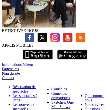
RETROUVEZ-NOUS
APPLIS MOBILES
Informations éditeur
Partenaires
Plan du site
Contact
Réservation de
Comédies
spectacles
Comédies
Les spectacles à
Qui sommes
dramatiques
Paris
nous
Sketches, One
Les nouveaux
Nos services
Man Shows
spectacles
Questions