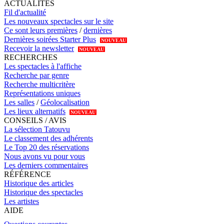
ACTUALITÉS
Fil d'actualité
Les nouveaux spectacles sur le site
Ce sont leurs premières
/
dernières
Dernières soirées Starter Plus
NOUVEAU
Recevoir la newsletter
NOUVEAU
RECHERCHES
Les spectacles à l'affiche
Recherche par genre
Recherche multicritère
Représentations uniques
Les salles
/
Géolocalisation
Les lieux alternatifs
NOUVEAU
CONSEILS / AVIS
La sélection Tatouvu
Le classement des adhérents
Le Top 20 des réservations
Nous avons vu pour vous
Les derniers commentaires
RÉFÉRENCE
Historique des articles
Historique des spectacles
Les artistes
AIDE