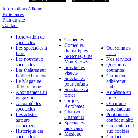
Informations éditeur
Partenaires
Plan du site
Contact
Réservation de
Comédies
spectacles
Comédies
Les spectacles à
Qui sommes
dramatiques
Paris
nous
Sketches, One
Les nouveaux
Nos services
Man Shows
spectacles
Questions
Spectacles
Les théâtres sur
courantes
visuels
Paris et banlieue
Comment
Spectacles
Le Magazine
adhérer au
pour enfants
Tatouvu.mag
club
Spectacles à
Abonnement au
Adhésion en
textes
magazine
ligne
Cirque,
Actualité des
Offrir une
Acrobates
spectacles
carte cadeau
Chansons,
Les artistes,
Politique de
Chanteurs
auteurs,
confidentialité
Spectacles
comédiens
Consentement
musicaux
Historique des
aux cookies
Musique
spectacles
Contact