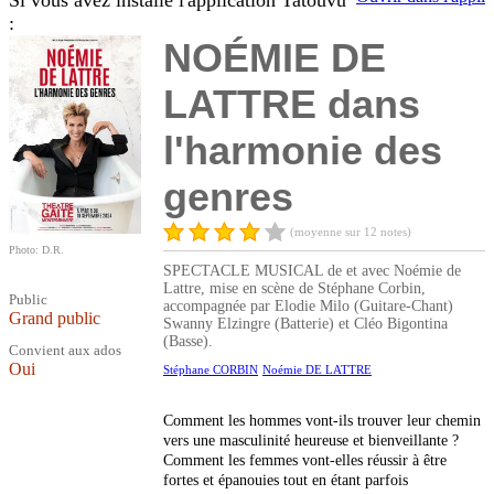
Si vous avez installé l'application Tatouvu
:
NOÉMIE DE
LATTRE dans
l'harmonie des
genres
(moyenne sur 12 notes)
Photo: D.R.
SPECTACLE MUSICAL de et avec Noémie de
Lattre, mise en scène de Stéphane Corbin,
Public
accompagnée par Elodie Milo (Guitare-Chant)
Grand public
Swanny Elzingre (Batterie) et Cléo Bigontina
(Basse).
Convient aux ados
Oui
Stéphane CORBIN
Noémie DE LATTRE
Comment les hommes vont-ils trouver leur chemin
vers une masculinité heureuse et bienveillante ?
Comment les femmes vont-elles réussir à être
fortes et épanouies tout en étant parfois