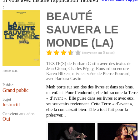
Si vous avez installé l'application Tatouvu
:
BEAUTÉ
SAUVERA LE
MONDE (LA)
(moyenne sur 5 notes)
TEXTE(S) de Barbara Castin avec des textes de
Jean Giono, Charles Péguy, Ronsard ou encore
Photo: D.R.
Karen Blixen, mise en scène de Pierre Boucard,
avec Barbara Castin.
Public
Meth porte sur son dos des livres et dans ses bras,
Grand public
un enfant. Pour l’endormir, elle lui raconte la Terre
« d’avant ». Elle puise dans ses livres et avec eux,
Sujet
ses souvenirs reviennent. Cette Terre « d’avant »,
Instructif
elle la connaissait bien. Elle a tout fait pour la
Convient aux ados
préserver...
Oui