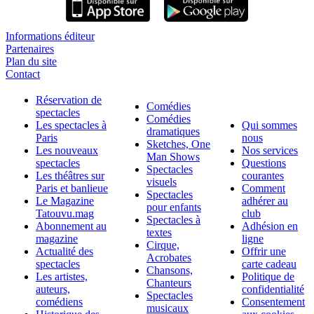
Informations éditeur
Partenaires
Plan du site
Contact
Réservation de
Comédies
spectacles
Comédies
Les spectacles à
Qui sommes
dramatiques
Paris
nous
Sketches, One
Les nouveaux
Nos services
Man Shows
spectacles
Questions
Spectacles
Les théâtres sur
courantes
visuels
Paris et banlieue
Comment
Spectacles
Le Magazine
adhérer au
pour enfants
Tatouvu.mag
club
Spectacles à
Abonnement au
Adhésion en
textes
magazine
ligne
Cirque,
Actualité des
Offrir une
Acrobates
spectacles
carte cadeau
Chansons,
Les artistes,
Politique de
Chanteurs
auteurs,
confidentialité
Spectacles
comédiens
Consentement
musicaux