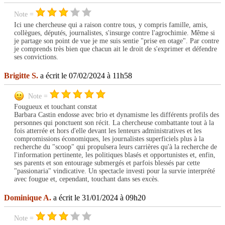
Note =
Ici une chercheuse qui a raison contre tous, y compris famille, amis,
collègues, députés, journalistes, s'insurge contre l'agrochimie. Même si
je partage son point de vue je me suis sentie "prise en otage". Par contre
je comprends très bien que chacun ait le droit de s'exprimer et défendre
ses convictions.
Brigitte S.
a écrit le 07/02/2024 à 11h58
Note =
Fougueux et touchant constat
Barbara Castin endosse avec brio et dynamisme les différents profils des
personnes qui ponctuent son récit. La chercheuse combattante tout à la
fois atterrée et hors d'elle devant les lenteurs administratives et les
compromissions économiques, les journalistes superficiels plus à la
recherche du "scoop" qui propulsera leurs carrières qu'à la recherche de
l'information pertinente, les politiques blasés et opportunistes et, enfin,
ses parents et son entourage submergés et parfois blessés par cette
"passionaria" vindicative. Un spectacle investi pour la survie interprété
avec fougue et, cependant, touchant dans ses excès.
Dominique A.
a écrit le 31/01/2024 à 09h20
Note =