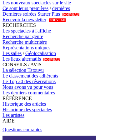
Les nouveaux spectacles sur le site
Ce sont leurs premières
/
dernières
Dernières soirées Starter Plus
NOUVEAU
Recevoir la newsletter
NOUVEAU
RECHERCHES
Les spectacles à l'affiche
Recherche par genre
Recherche multicritère
Représentations uniques
Les salles
/
Géolocalisation
Les lieux alternatifs
NOUVEAU
CONSEILS / AVIS
La sélection Tatouvu
Le classement des adhérents
Le Top 20 des réservations
Nous avons vu pour vous
Les derniers commentaires
RÉFÉRENCE
Historique des articles
Historique des spectacles
Les artistes
AIDE
Questions courantes