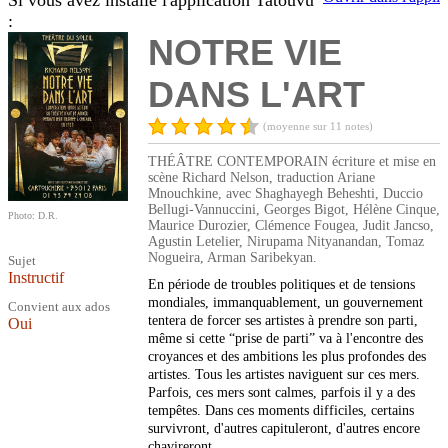
Si vous avez installé l'application Tatouvu
:
NOTRE VIE
DANS L'ART
(moyenne sur 11 notes)
THÉÂTRE CONTEMPORAIN écriture et mise en
scène Richard Nelson, traduction Ariane
Mnouchkine, avec Shaghayegh Beheshti, Duccio
Bellugi-Vannuccini, Georges Bigot, Hélène Cinque,
Photo: D.R.
Maurice Durozier, Clémence Fougea, Judit Jancso,
Agustin Letelier, Nirupama Nityanandan, Tomaz
Nogueira, Arman Saribekyan.
Sujet
Instructif
En période de troubles politiques et de tensions
mondiales, immanquablement, un gouvernement
Convient aux ados
tentera de forcer ses artistes à prendre son parti,
Oui
même si cette “prise de parti” va à l'encontre des
croyances et des ambitions les plus profondes des
artistes. Tous les artistes naviguent sur ces mers.
Parfois, ces mers sont calmes, parfois il y a des
tempêtes. Dans ces moments difficiles, certains
survivront, d'autres capituleront, d'autres encore
chavireront.