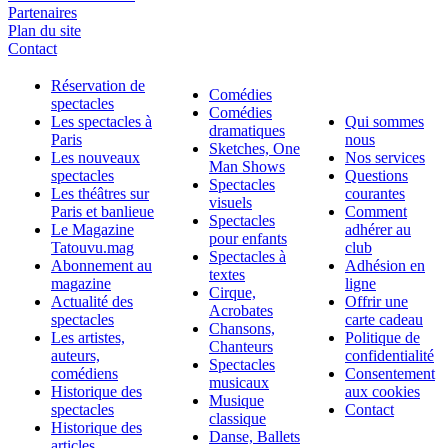
Partenaires
Plan du site
Contact
Réservation de
Comédies
spectacles
Comédies
Les spectacles à
Qui sommes
dramatiques
Paris
nous
Sketches, One
Les nouveaux
Nos services
Man Shows
spectacles
Questions
Spectacles
Les théâtres sur
courantes
visuels
Paris et banlieue
Comment
Spectacles
Le Magazine
adhérer au
pour enfants
Tatouvu.mag
club
Spectacles à
Abonnement au
Adhésion en
textes
magazine
ligne
Cirque,
Actualité des
Offrir une
Acrobates
spectacles
carte cadeau
Chansons,
Les artistes,
Politique de
Chanteurs
auteurs,
confidentialité
Spectacles
comédiens
Consentement
musicaux
Historique des
aux cookies
Musique
spectacles
Contact
classique
Historique des
Danse, Ballets
articles