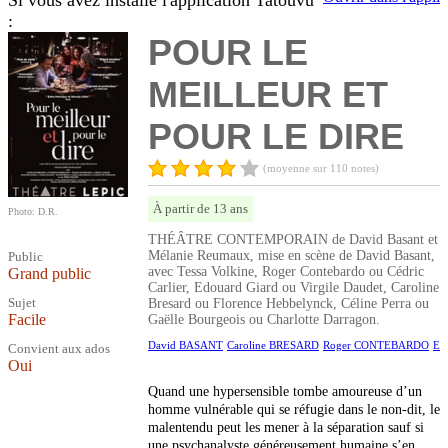
Si vous avez installé l'application Tatouvu
:
POUR LE
MEILLEUR ET
POUR LE DIRE
(moyenne sur 110 notes)
À partir de 13 ans
Photo: D.R.
THÉÂTRE CONTEMPORAIN de David Basant et
Mélanie Reumaux, mise en scène de David Basant,
Public
avec Tessa Volkine, Roger Contebardo ou Cédric
Grand public
Carlier, Edouard Giard ou Virgile Daudet, Caroline
Sujet
Bresard ou Florence Hebbelynck, Céline Perra ou
Facile
Gaëlle Bourgeois ou Charlotte Darragon.
David BASANT
Caroline BRESARD
Roger CONTEBARDO
Ed
Convient aux ados
Oui
Quand une hypersensible tombe amoureuse d’un
homme vulnérable qui se réfugie dans le non-dit, le
malentendu peut les mener à la séparation sauf si
une psychanalyste généreusement humaine s’en