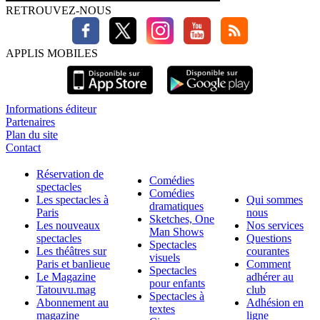
RETROUVEZ-NOUS
APPLIS MOBILES
Informations éditeur
Partenaires
Plan du site
Contact
Réservation de
Comédies
spectacles
Comédies
Les spectacles à
Qui sommes
dramatiques
Paris
nous
Sketches, One
Les nouveaux
Nos services
Man Shows
spectacles
Questions
Spectacles
Les théâtres sur
courantes
visuels
Paris et banlieue
Comment
Spectacles
Le Magazine
adhérer au
pour enfants
Tatouvu.mag
club
Spectacles à
Abonnement au
Adhésion en
textes
magazine
ligne