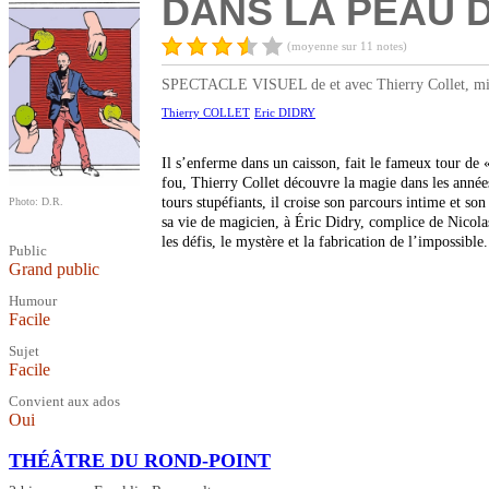
DANS LA PEAU D
(moyenne sur 11 notes)
SPECTACLE VISUEL de et avec Thierry Collet, mis 
Thierry COLLET
Eric DIDRY
Il s’enferme dans un caisson, fait le fameux tour de 
fou, Thierry Collet découvre la magie dans les années 
tours stupéfiants, il croise son parcours intime et s
Photo: D.R.
sa vie de magicien, à Éric Didry, complice de Nicol
les défis, le mystère et la fabrication de l’impossible.
Public
Grand public
Humour
Facile
Sujet
Facile
Convient aux ados
Oui
THÉÂTRE DU ROND-POINT