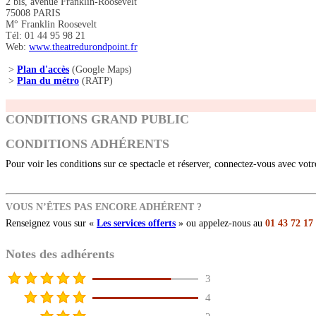
2 bis, avenue Franklin-Roosevelt
75008 PARIS
M° Franklin Roosevelt
Tél: 01 44 95 98 21
Web:
www.theatredurondpoint.fr
>
Plan d'accès
(Google Maps)
>
Plan du métro
(RATP)
CONDITIONS GRAND PUBLIC
CONDITIONS ADHÉRENTS
Pour voir les conditions sur ce spectacle et réserver, connectez-vous avec vot
VOUS N’ÊTES PAS ENCORE ADHÉRENT ?
Renseignez vous sur «
Les services offerts
» ou appelez-nous au
01 43 72 17
Notes des adhérents
3
4