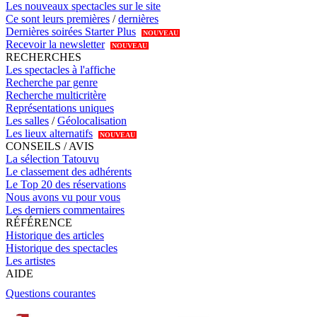
Les nouveaux spectacles sur le site
Ce sont leurs premières
/
dernières
Dernières soirées Starter Plus
NOUVEAU
Recevoir la newsletter
NOUVEAU
RECHERCHES
Les spectacles à l'affiche
Recherche par genre
Recherche multicritère
Représentations uniques
Les salles
/
Géolocalisation
Les lieux alternatifs
NOUVEAU
CONSEILS / AVIS
La sélection Tatouvu
Le classement des adhérents
Le Top 20 des réservations
Nous avons vu pour vous
Les derniers commentaires
RÉFÉRENCE
Historique des articles
Historique des spectacles
Les artistes
AIDE
Questions courantes