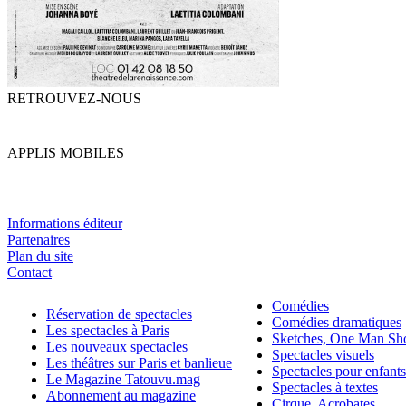
RETROUVEZ-NOUS
APPLIS MOBILES
Informations éditeur
Partenaires
Plan du site
Contact
Comédies
Réservation de spectacles
Comédies dramatiques
Les spectacles à Paris
Sketches, One Man S
Les nouveaux spectacles
Spectacles visuels
Les théâtres sur Paris et banlieue
Spectacles pour enfants
Le Magazine Tatouvu.mag
Spectacles à textes
Abonnement au magazine
Cirque, Acrobates