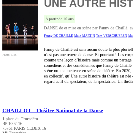
UNE AUTRE HIS
À partir de 10 ans
DANSE de et mise en scène par Fanny de Chaillé, av
Fanny DE CHAILLE
Malo MARTIN
Tom VERSCHUEREN
Ma
Fanny de Chaillé est sans aucun doute la plus plurielle
n’est pas une œuvre de danse. Et pourtant ! Les corps 
Photo: D.R.
comme une leçon d’histoire mais comme un partage d’
comédiens et des comédiennes que Fanny de Chaillé a r
scène ou une metteuse en scène de théâtre. En 2020, c
en collectif, qu’Une autre histoire du théâtre est née 
regard actif du spectateur, de la spectatrice. Un thé
CHAILLOT - Théâtre National de la Danse
1 place du Trocadéro
BP 1007-16
75761 PARIS CEDEX 16