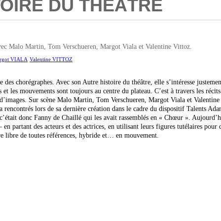
TOIRE DU THÉÂTRE
ec Malo Martin, Tom Verschueren, Margot Viala et Valentine Vittoz.
rgot VIALA
Valentine VITTOZ
 des chorégraphes. Avec son Autre histoire du théâtre, elle s’intéresse justement 
et les mouvements sont toujours au centre du plateau. C’est à travers les récits d
images. Sur scène Malo Martin, Tom Verschueren, Margot Viala et Valentine Vit
encontrés lors de sa dernière création dans le cadre du dispositif Talents Adam
’était donc Fanny de Chaillé qui les avait rassemblés en « Chœur ». Aujourd’hui,
– en partant des acteurs et des actrices, en utilisant leurs figures tutélaires pou
âtre libre de toutes références, hybride et… en mouvement.