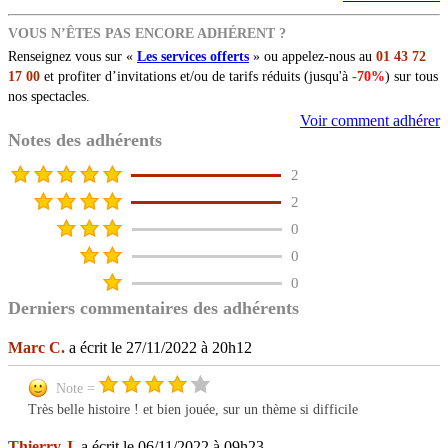
VOUS N’ÊTES PAS ENCORE ADHÉRENT ?
Renseignez vous sur «
Les services offerts
» ou appelez-nous au
01 43 72
17 00
et profiter d’invitations et/ou de tarifs réduits (jusqu'à
-70%
) sur tous
nos spectacles.
Voir comment adhérer
Notes des adhérents
2
2
0
0
0
Derniers commentaires des adhérents
Marc C.
a écrit le 27/11/2022 à 20h12
Note =
Très belle histoire ! et bien jouée, sur un thème si difficile
Thierry J.
a écrit le 06/11/2022 à 09h23