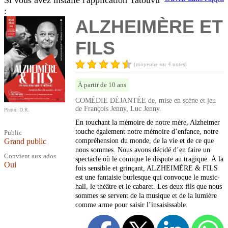
Si vous avez installé l'application Tatouvu
:
ALZHEIMÈRE ET
FILS
(moyenne sur 4 notes)
À partir de 10 ans
COMÉDIE DÉJANTÉE de, mise en scène et jeu
de François Jenny, Luc Jenny.
Photo: D.R.
En touchant la mémoire de notre mère, Alzheimer
touche également notre mémoire d’enfance, notre
Public
Grand public
compréhension du monde, de la vie et de ce que
nous sommes. Nous avons décidé d’en faire un
Convient aux ados
spectacle où le comique le dispute au tragique. À la
Oui
fois sensible et grinçant, ALZHEIMÈRE & FILS
est une fantaisie burlesque qui convoque le music-
hall, le théâtre et le cabaret. Les deux fils que nous
sommes se servent de la musique et de la lumière
comme arme pour saisir l’insaisissable.