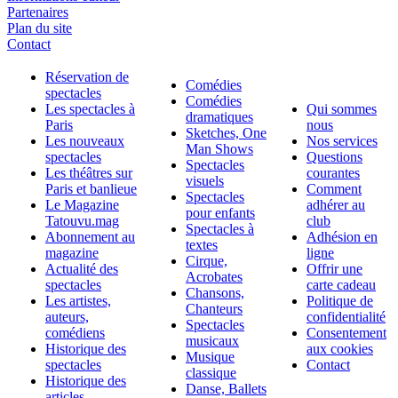
Partenaires
Plan du site
Contact
Réservation de
Comédies
spectacles
Comédies
Les spectacles à
Qui sommes
dramatiques
Paris
nous
Sketches, One
Les nouveaux
Nos services
Man Shows
spectacles
Questions
Spectacles
Les théâtres sur
courantes
visuels
Paris et banlieue
Comment
Spectacles
Le Magazine
adhérer au
pour enfants
Tatouvu.mag
club
Spectacles à
Abonnement au
Adhésion en
textes
magazine
ligne
Cirque,
Actualité des
Offrir une
Acrobates
spectacles
carte cadeau
Chansons,
Les artistes,
Politique de
Chanteurs
auteurs,
confidentialité
Spectacles
comédiens
Consentement
musicaux
Historique des
aux cookies
Musique
spectacles
Contact
classique
Historique des
Danse, Ballets
articles