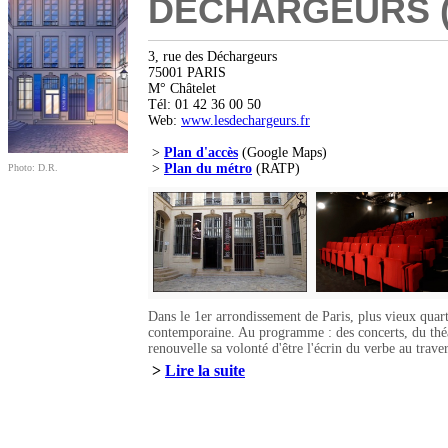
DÉCHARGEURS (
3, rue des Déchargeurs
75001 PARIS
M° Châtelet
Tél: 01 42 36 00 50
Web:
www.lesdechargeurs.fr
>
Plan d'accès
(Google Maps)
>
Plan du métro
(RATP)
Photo: D.R.
Dans le 1er arrondissement de Paris, plus vieux quartie
contemporaine. Au programme : des concerts, du théâtr
renouvelle sa volonté d'être l'écrin du verbe au traver
>
Lire la suite