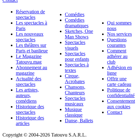
Contact
Réservation de
Comédies
spectacles
Comédies
Les spectacles à
Qui sommes
dramatiques
Paris
nous
Sketches, One
Les nouveaux
Nos services
Man Shows
spectacles
Questions
Spectacles
Les théâtres sur
courantes
visuels
Paris et banlieue
Comment
Spectacles
Le Magazine
adhérer au
pour enfants
Tatouvu.mag
club
Spectacles à
Abonnement au
Adhésion en
textes
magazine
ligne
Cirque,
Actualité des
Offrir une
Acrobates
spectacles
carte cadeau
Chansons,
Les artistes,
Politique de
Chanteurs
auteurs,
confidentialité
Spectacles
comédiens
Consentement
musicaux
Historique des
aux cookies
Musique
spectacles
Contact
classique
Historique des
Danse, Ballets
articles
Copyright © 2004-
2026 Tatouvu S.A.R.L.