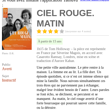
Si vous avez installé l'application Tatouvu
:
CIEL ROUGE.
MATIN
(moyenne sur 4 notes)
À partir de 15 ans
1h15 de Tom Holloway – la pièce est représentée
en France par Séverine Magois, en accord avec
Photo: D.R.
Casarotto Ramsay, Londres, mise en scène et
traduction d'Aurore Kahan.
Public
Une petite ville australienne. Le père rentre à la
Averti
maison. La femme est au lit. La fille dort. Un
Sujet
épisode quotidien, si ce n’est cet intense silence qui
Instructif
mine la famille. Nous suivons simultanément ces
trois êtres qui ne parviennent pas à échanger,
malgré leur évident besoin de l’autre. Leurs paroles
se font écho, se déclinent, se percutent et se
manquent. Au matin, le ciel rouge avertit d’une
forte bourrasque qui pourrait sauver cette famille,
ou la détruire.