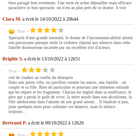
bien partagé leur errements. Une mise en scène dépouiller mais efficace
parachève ce bon spectacle. on n'est au plus près de ce drame. A voir
Clara M.
a écrit le 14/10/2022 à 20h44
Note =
Spectacle d'une grande intensité, le drame de l'incommunicabilité atteint
son paroxysme puisque seule la violence répond aux silences dans cette
famille douloureuse incarnée par un excellent trio d'acteurs.
Brigitte S.
a écrit le 13/10/2022 à 12h51
Note =
ciel de cinabre au confin du désespoir
Dans une petite ville, un pavillon comme les autres, une famille - un
couple et sa fille. Rien de particulier et pourtant une immense solitude
qui les sépare et les fragmente. Chacun est englué dans sa souffrance, le
père qui a perdu le goût de vivre, la mère noyée dans son alcoolisme, la
fille adolescente dans l'attente de son grand amour... Il faudrait si peu,
juste quelques mots pour colmater ces béances, mais le silence...
toujours...
Bertrand P.
a écrit le 09/10/2022 à 12h26
Note =