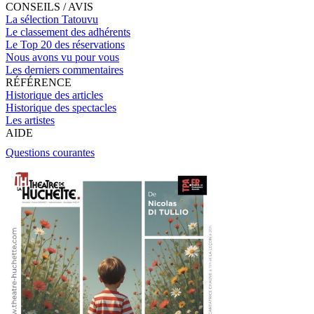
CONSEILS / AVIS
La sélection Tatouvu
Le classement des adhérents
Le Top 20 des réservations
Nous avons vu pour vous
Les derniers commentaires
RÉFÉRENCE
Historique des articles
Historique des spectacles
Les artistes
AIDE
Questions courantes