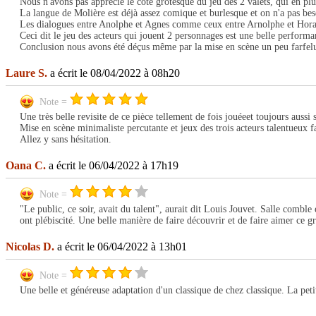
Nous n'avons pas apprécié le côté grotesque du jeu des 2 valets, qui en p
La langue de Molière est déjà assez comique et burlesque et on n'a pas beso
Les dialogues entre Anolphe et Agnes comme ceux entre Arnolphe et Hora
Ceci dit le jeu des acteurs qui jouent 2 personnages est une belle performa
Conclusion nous avons été déçus même par la mise en scène un peu farfelue
Laure S.
a écrit le 08/04/2022 à 08h20
Note =
Une très belle revisite de ce pièce tellement de fois jouéeet toujours aussi
Mise en scène minimaliste percutante et jeux des trois acteurs talentueux 
Allez y sans hésitation.
Oana C.
a écrit le 06/04/2022 à 17h19
Note =
"Le public, ce soir, avait du talent", aurait dit Louis Jouvet. Salle comble 
ont plébiscité. Une belle manière de faire découvrir et de faire aimer ce g
Nicolas D.
a écrit le 06/04/2022 à 13h01
Note =
Une belle et généreuse adaptation d'un classique de chez classique. La pet