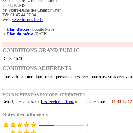
53, rue Notre-Dame-des-Champs
75006 PARIS
M° Notre-Dame des Champs/Vavin
Tél: 01 45 44 57 34
Web:
www.lucernaire.fr
>
Plan d'accès
(Google Maps)
>
Plan du métro
(RATP)
CONDITIONS GRAND PUBLIC
Durée 1h20.
CONDITIONS ADHÉRENTS
Pour voir les conditions sur ce spectacle et réserver, connectez-vous avec vot
VOUS N’ÊTES PAS ENCORE ADHÉRENT ?
Renseignez vous sur «
Les services offerts
» ou appelez-nous au
01 43 72 17
Notes des adhérents
1