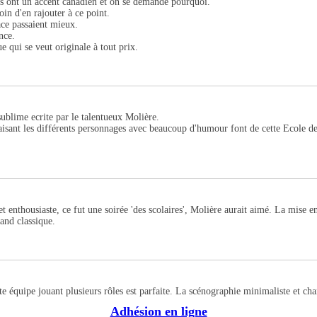
lus ont un accent canadien et on se demande pourquoi.
in d'en rajouter à ce point.
ce passaient mieux.
nce.
 qui se veut originale à tout prix.
 sublime ecrite par le talentueux Molière.
faisant les différents personnages avec beaucoup d'humour font de cette Ecole d
et enthousiaste, ce fut une soirée 'des scolaires', Molière aurait aimé. La mise e
rand classique.
ite équipe jouant plusieurs rôles est parfaite. La scénographie minimaliste et c
Adhésion en ligne