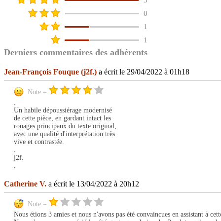
3
0
1
1
Derniers commentaires des adhérents
Jean-François Fouque (j2f.)
a écrit le 29/04/2022 à 01h18
Note =
.
Un habile dépoussiérage modernisé
de cette pièce, en gardant intact les
rouages principaux du texte original,
avec une qualité d'interprétation très
vive et contrastée.
.
j2f.
.
Catherine V.
a écrit le 13/04/2022 à 20h12
Note =
Nous étions 3 amies et nous n'avons pas été convaincues en assistant à cet