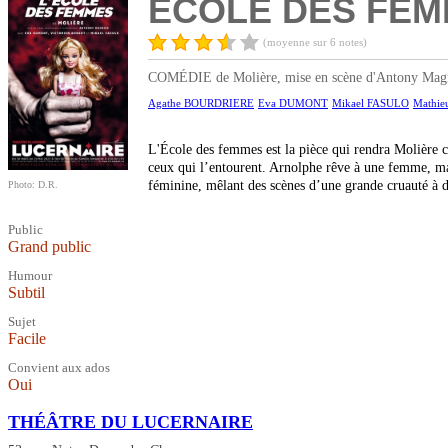
ÉCOLE DES FEMM
(moyenne sur 6 notes)
COMÉDIE de Molière, mise en scène d'Antony Magnie
Agathe BOURDRIERE
Eva DUMONT
Mikael FASULO
Mathi
L'École des femmes est la pièce qui rendra Molière c
ceux qui l’entourent. Arnolphe rêve à une femme, mai
féminine, mêlant des scènes d’une grande cruauté à 
Photo: D.R.
Public
Grand public
Humour
Subtil
Sujet
Facile
Convient aux ados
Oui
THÉÂTRE DU LUCERNAIRE