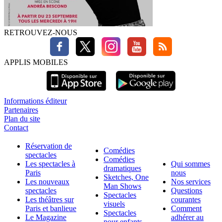
RETROUVEZ-NOUS
APPLIS MOBILES
Informations éditeur
Partenaires
Plan du site
Contact
Réservation de
Comédies
spectacles
Comédies
Les spectacles à
Qui sommes
dramatiques
Paris
nous
Sketches, One
Les nouveaux
Nos services
Man Shows
spectacles
Questions
Spectacles
Les théâtres sur
courantes
visuels
Paris et banlieue
Comment
Spectacles
Le Magazine
adhérer au
pour enfants