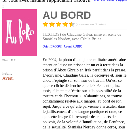
Si vous avez installé l'application Tatouvu
:
AU BORD
(moyenne sur 3 notes)
TEXTE(S) de Claudine Galea, mise en scène de
Stanislas Nordey, avec Cécile Brune.
Oriol BROGGI
Jeroni RUBIO
En 2004, la photo d’une jeune militaire américaine
Photo: D.R.
tenant en laisse un prisonnier nu et à terre dans la
prison d’Abou Ghraib en Irak paraît dans la presse.
Public
L’écrivaine, Claudine Galea, la découvre et, sous le
Averti
choc, l’épingle sur son mur de travail. Qu’est-ce
que ce cliché déclenche en elle ? Pendant quinze
mois, elle tente d’écrire sur « la possibilité de la
torture et de l’horreur », n’aboutit pas, se trouve
constamment rejetée aux marges, au bord de son
sujet. Jusqu’à ce qu’elle parvienne à articuler, dans
le jaillissement d’une langue poétique et crue, ce
que cette image fait ressurgir des rapports de
pouvoir, de la volonté d’humiliation, de l’enfance,
de la sexualité. Stanislas Nordey donne corps, sous