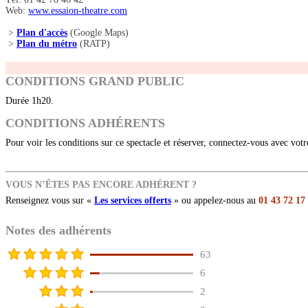
Web:
www.essaion-theatre.com
>
Plan d'accès
(Google Maps)
>
Plan du métro
(RATP)
CONDITIONS GRAND PUBLIC
Durée 1h20.
CONDITIONS ADHÉRENTS
Pour voir les conditions sur ce spectacle et réserver, connectez-vous avec vot
VOUS N’ÊTES PAS ENCORE ADHÉRENT ?
Renseignez vous sur «
Les services offerts
» ou appelez-nous au
01 43 72 17
Notes des adhérents
63
6
2