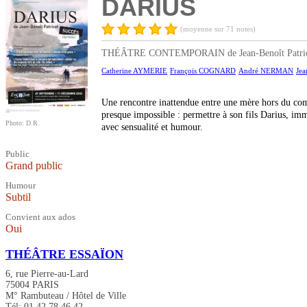
DARIUS
(moyenne sur 71 notes)
THÉÂTRE CONTEMPORAIN de Jean-Benoît Patricot, 
Catherine AYMERIE
François COGNARD
André NERMAN
Je
Une rencontre inattendue entre une mère hors du com
presque impossible : permettre à son fils Darius, im
Photo: D.R.
avec sensualité et humour.
Public
Grand public
Humour
Subtil
Convient aux ados
Oui
THÉÂTRE ESSAÏON
6, rue Pierre-au-Lard
75004 PARIS
M° Rambuteau / Hôtel de Ville
Tél: 01 42 78 46 42