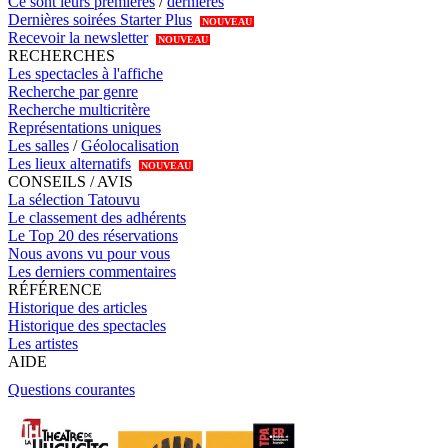
Ce sont leurs premières
/
dernières
Dernières soirées Starter Plus
NOUVEAU
Recevoir la newsletter
NOUVEAU
RECHERCHES
Les spectacles à l'affiche
Recherche par genre
Recherche multicritère
Représentations uniques
Les salles
/
Géolocalisation
Les lieux alternatifs
NOUVEAU
CONSEILS / AVIS
La sélection Tatouvu
Le classement des adhérents
Le Top 20 des réservations
Nous avons vu pour vous
Les derniers commentaires
RÉFÉRENCE
Historique des articles
Historique des spectacles
Les artistes
AIDE
Questions courantes