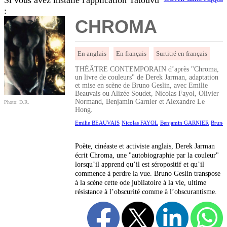
Si vous avez installé l'application Tatouvu
:
CHROMA
En anglais
En français
Surtitré en français
THÉÂTRE CONTEMPORAIN d’après "Chroma,
un livre de couleurs" de Derek Jarman, adaptation
et mise en scène de Bruno Geslin, avec Emilie
Beauvais ou Alizée Soudet, Nicolas Fayol, Olivier
Normand, Benjamin Garnier et Alexandre Le
Photo: D.R.
Hong.
Emilie BEAUVAIS
Nicolas FAYOL
Benjamin GARNIER
Bruno
Poète, cinéaste et activiste anglais, Derek Jarman
écrit Chroma, une "autobiographie par la couleur"
lorsqu’il apprend qu’il est séropositif et qu’il
commence à perdre la vue. Bruno Geslin transpose
à la scène cette ode jubilatoire à la vie, ultime
résistance à l’obscurité comme à l’obscurantisme.