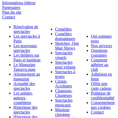
Informations éditeur
Partenaires
Plan du site
Contact
Réservation de
Comédies
spectacles
Comédies
Les spectacles à
Qui sommes
dramatiques
Paris
nous
Sketches, One
Les nouveaux
Nos services
Man Shows
spectacles
Questions
Spectacles
Les théâtres sur
courantes
visuels
Paris et banlieue
Comment
Spectacles
Le Magazine
adhérer au
pour enfants
Tatouvu.mag
club
Spectacles à
Abonnement au
Adhésion en
textes
magazine
ligne
Cirque,
Actualité des
Offrir une
Acrobates
spectacles
carte cadeau
Chansons,
Les artistes,
Politique de
Chanteurs
auteurs,
confidentialité
Spectacles
comédiens
Consentement
musicaux
Historique des
aux cookies
Musique
spectacles
Contact
classique
Historique des