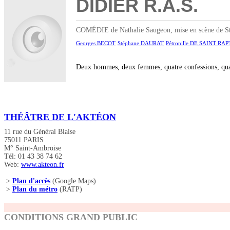
DIDIER R.A.S.
COMÉDIE de Nathalie Saugeon, mise en scène de Stép
Georges BECOT
Stéphane DAURAT
Pétronille DE SAINT RAP
Deux hommes, deux femmes, quatre confessions, qua
THÉÂTRE DE L'AKTÉON
11 rue du Général Blaise
75011 PARIS
M° Saint-Ambroise
Tél: 01 43 38 74 62
Web:
www.akteon.fr
>
Plan d'accès
(Google Maps)
>
Plan du métro
(RATP)
CONDITIONS GRAND PUBLIC