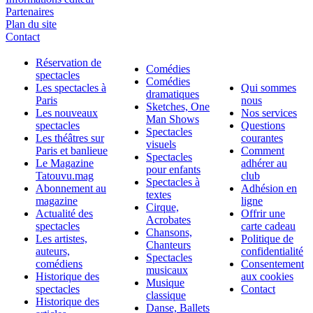
Partenaires
Plan du site
Contact
Réservation de
Comédies
spectacles
Comédies
Les spectacles à
Qui sommes
dramatiques
Paris
nous
Sketches, One
Les nouveaux
Nos services
Man Shows
spectacles
Questions
Spectacles
Les théâtres sur
courantes
visuels
Paris et banlieue
Comment
Spectacles
Le Magazine
adhérer au
pour enfants
Tatouvu.mag
club
Spectacles à
Abonnement au
Adhésion en
textes
magazine
ligne
Cirque,
Actualité des
Offrir une
Acrobates
spectacles
carte cadeau
Chansons,
Les artistes,
Politique de
Chanteurs
auteurs,
confidentialité
Spectacles
comédiens
Consentement
musicaux
Historique des
aux cookies
Musique
spectacles
Contact
classique
Historique des
Danse, Ballets