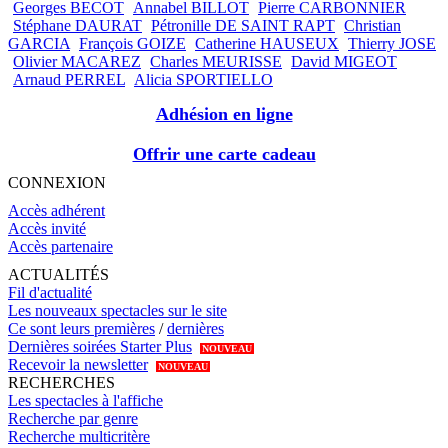
Georges BECOT
Annabel BILLOT
Pierre CARBONNIER
Stéphane DAURAT
Pétronille DE SAINT RAPT
Christian
GARCIA
François GOIZE
Catherine HAUSEUX
Thierry JOSE
Olivier MACAREZ
Charles MEURISSE
David MIGEOT
Arnaud PERREL
Alicia SPORTIELLO
Adhésion en ligne
Offrir une carte cadeau
CONNEXION
Accès adhérent
Accès invité
Accès partenaire
ACTUALITÉS
Fil d'actualité
Les nouveaux spectacles sur le site
Ce sont leurs premières
/
dernières
Dernières soirées Starter Plus
NOUVEAU
Recevoir la newsletter
NOUVEAU
RECHERCHES
Les spectacles à l'affiche
Recherche par genre
Recherche multicritère