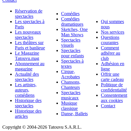
Contact
Réservation de
Comédies
spectacles
Comédies
Les spectacles à
Qui sommes
dramatiques
Paris
nous
Sketches, One
Les nouveaux
Nos services
Man Shows
spectacles
Questions
Spectacles
Les théâtres sur
courantes
visuels
Paris et banlieue
Comment
Spectacles
Le Magazine
adhérer au
pour enfants
Tatouvu.mag
club
Spectacles à
Abonnement au
Adhésion en
textes
magazine
ligne
Cirque,
Actualité des
Offrir une
Acrobates
spectacles
carte cadeau
Chansons,
Les artistes,
Politique de
Chanteurs
auteurs,
confidentialité
Spectacles
comédiens
Consentement
musicaux
Historique des
aux cookies
Musique
spectacles
Contact
classique
Historique des
Danse, Ballets
articles
Copyright © 2004-
2026 Tatouvu S.A.R.L.