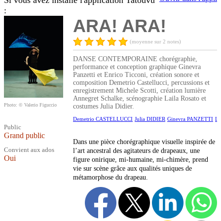
Si vous avez installé l'application Tatouvu
:
ARA! ARA!
(moyenne sur 2 notes)
DANSE CONTEMPORAINE chorégraphie,
performance et conception graphique Ginevra
Panzetti et Enrico Ticconi, création sonore et
composition Demetrio Castellucci, percussions et
enregistrement Michele Scotti, création lumière
Annegret Schalke, scénographie Laila Rosato et
Photo: © Valerio Figuccio
costumes Julia Didier.
Demetrio CASTELLUCCI
Julia DIDIER
Ginevra PANZETTI
La
Public
Grand public
Dans une pièce chorégraphique visuelle inspirée de
Convient aux ados
l’art ancestral des agitateurs de drapeaux, une
Oui
figure onirique, mi-humaine, mi-chimère, prend
vie sur scène grâce aux qualités uniques de
métamorphose du drapeau.