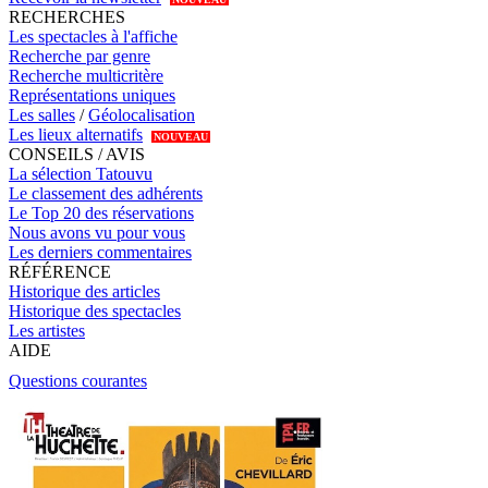
RECHERCHES
Les spectacles à l'affiche
Recherche par genre
Recherche multicritère
Représentations uniques
Les salles
/
Géolocalisation
Les lieux alternatifs
NOUVEAU
CONSEILS / AVIS
La sélection Tatouvu
Le classement des adhérents
Le Top 20 des réservations
Nous avons vu pour vous
Les derniers commentaires
RÉFÉRENCE
Historique des articles
Historique des spectacles
Les artistes
AIDE
Questions courantes