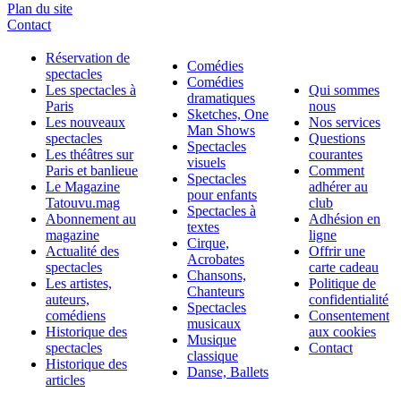
Plan du site
Contact
Réservation de
Comédies
spectacles
Comédies
Les spectacles à
Qui sommes
dramatiques
Paris
nous
Sketches, One
Les nouveaux
Nos services
Man Shows
spectacles
Questions
Spectacles
Les théâtres sur
courantes
visuels
Paris et banlieue
Comment
Spectacles
Le Magazine
adhérer au
pour enfants
Tatouvu.mag
club
Spectacles à
Abonnement au
Adhésion en
textes
magazine
ligne
Cirque,
Actualité des
Offrir une
Acrobates
spectacles
carte cadeau
Chansons,
Les artistes,
Politique de
Chanteurs
auteurs,
confidentialité
Spectacles
comédiens
Consentement
musicaux
Historique des
aux cookies
Musique
spectacles
Contact
classique
Historique des
Danse, Ballets
articles