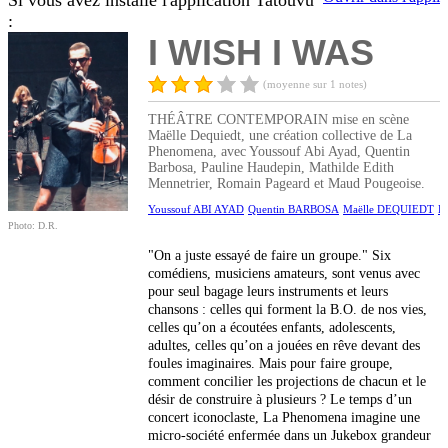
Si vous avez installé l'application Tatouvu
:
I WISH I WAS
(moyenne sur 1 notes)
THÉÂTRE CONTEMPORAIN mise en scène
Maëlle Dequiedt, une création collective de La
Phenomena, avec Youssouf Abi Ayad, Quentin
Barbosa, Pauline Haudepin, Mathilde Edith
Mennetrier, Romain Pageard et Maud Pougeoise.
Youssouf ABI AYAD
Quentin BARBOSA
Maëlle DEQUIEDT
P
Photo: D.R.
"On a juste essayé de faire un groupe." Six
comédiens, musiciens amateurs, sont venus avec
pour seul bagage leurs instruments et leurs
chansons : celles qui forment la B.O. de nos vies,
celles qu’on a écoutées enfants, adolescents,
adultes, celles qu’on a jouées en rêve devant des
foules imaginaires. Mais pour faire groupe,
comment concilier les projections de chacun et le
désir de construire à plusieurs ? Le temps d’un
concert iconoclaste, La Phenomena imagine une
micro-société enfermée dans un Jukebox grandeur