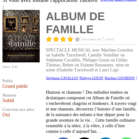
Si vous avez installé l'application Tatouvu
:
ALBUM DE
FAMILLE
(moyenne sur 7 notes)
SPECTACLE MUSICAL avec Mariline Gourdon
ou Isabelle Turschwell, Camille Voitellier ou
Stéphanie Cavaillès, Philippe Gouin ou Gildas
Thomas, Ruben ou Etienne Rousseaux, mise en
Photo: D.R.
scène d'Isabelle Turschwell et Lauri Lupi.
Stéphanie CAVALLES
Philippe GOUIN
Mariline GOURDON
L
Public
Grand public
Humour et chansons ! Des mélodies tendres ou
Humour
drolatiques composent cet Album de Famille où
Subtil
s’enchevêtrent chagrins et bonheurs. A travers vingt
et une chansons, découvrez l’histoire d’une famille,
Convient aux ados
Oui
de la naissance des enfants à leur départ pour la
grande aventure de la vie… Cette famille ordinaire
ressemble à la nôtre, à la vôtre, à celle d’hier
comme à celle d’aujourd’hui…