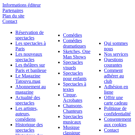
Informations éditeur
Partenaires
Plan du site
Contact
Réservation de
Comédies
spectacles
Comédies
Les spectacles à
Qui sommes
dramatiques
Paris
nous
Sketches, One
Les nouveaux
Nos services
Man Shows
spectacles
Questions
Spectacles
Les théâtres sur
courantes
visuels
Paris et banlieue
Comment
Spectacles
Le Magazine
adhérer au
pour enfants
Tatouvu.mag
club
Spectacles à
Abonnement au
Adhésion en
textes
magazine
ligne
Cirque,
Actualité des
Offrir une
Acrobates
spectacles
carte cadeau
Chansons,
Les artistes,
Politique de
Chanteurs
auteurs,
confidentialité
Spectacles
comédiens
Consentement
musicaux
Historique des
aux cookies
Musique
spectacles
Contact
classique