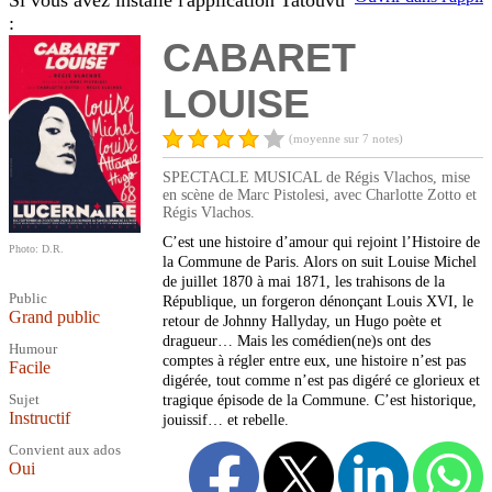
Si vous avez installé l'application Tatouvu
:
CABARET
LOUISE
(moyenne sur 7 notes)
SPECTACLE MUSICAL de Régis Vlachos, mise
en scène de Marc Pistolesi, avec Charlotte Zotto et
Régis Vlachos.
C’est une histoire d’amour qui rejoint l’Histoire de
Photo: D.R.
la Commune de Paris. Alors on suit Louise Michel
de juillet 1870 à mai 1871, les trahisons de la
Public
République, un forgeron dénonçant Louis XVI, le
Grand public
retour de Johnny Hallyday, un Hugo poète et
dragueur… Mais les comédien(ne)s ont des
Humour
comptes à régler entre eux, une histoire n’est pas
Facile
digérée, tout comme n’est pas digéré ce glorieux et
Sujet
tragique épisode de la Commune. C’est historique,
Instructif
jouissif… et rebelle.
Convient aux ados
Oui