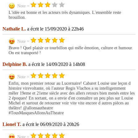
Note =
L'idée est bonne et les acteurs très dynamiques. L'ensemble reste
brouillon.
Nathalie L.
a écrit le 15/09/2020 à 22h46
Note =
Bravo ! Quel plaisir ce tourbillon qui mêle émotion, culture et humour.
On est transporté !
Delphine B.
a écrit le 14/09/2020 à 14h08
Note =
Enfin, mon premier retour au Lucernaire! Cabaret Louise une leçon d
histoire virevoltante, où l'auteur Regis Vlachos a su intelligemment
mêler 19eme et 21eme siècle avec des allers retours bien menés entre les
2 époques! En sortant, on a envie d'en connaître un peu plus sur Louise
Michel et surtout de retourner voir vite vite encore d autres pièces au
théâtre! @allonsautheatre
#TousMasquesAllonsAuTheatre
Lionel T.
a écrit le 06/09/2020 à 20h26
Note =