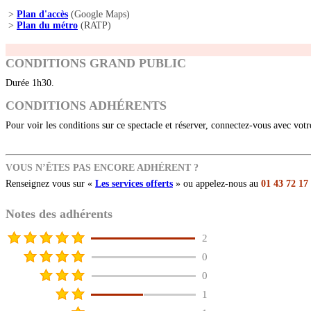
>
Plan d'accès
(Google Maps)
>
Plan du métro
(RATP)
CONDITIONS GRAND PUBLIC
Durée 1h30.
CONDITIONS ADHÉRENTS
Pour voir les conditions sur ce spectacle et réserver, connectez-vous avec vot
VOUS N’ÊTES PAS ENCORE ADHÉRENT ?
Renseignez vous sur «
Les services offerts
» ou appelez-nous au
01 43 72 17
Notes des adhérents
2
0
0
1