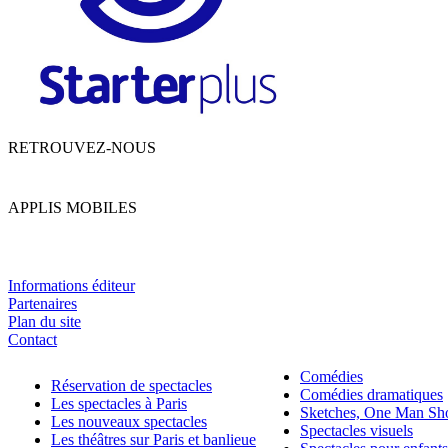
RETROUVEZ-NOUS
APPLIS MOBILES
Informations éditeur
Partenaires
Plan du site
Contact
Comédies
Réservation de spectacles
Comédies dramatiques
Les spectacles à Paris
Sketches, One Man S
Les nouveaux spectacles
Spectacles visuels
Les théâtres sur Paris et banlieue