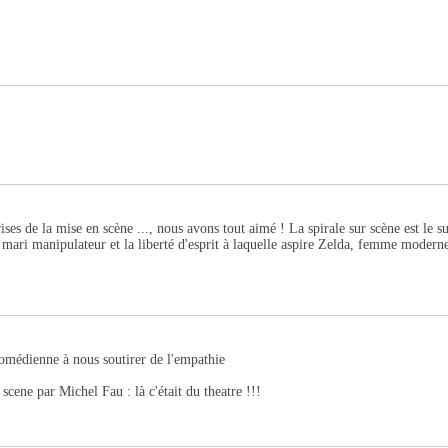
ises de la mise en scène ..., nous avons tout aimé ! La spirale sur scène est le s
 d'un mari manipulateur et la liberté d'esprit à laquelle aspire Zelda, femme mode
 comédienne à nous soutirer de l'empathie
scene par Michel Fau : là c'était du theatre !!!