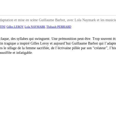
on et mise en scène Guillaume Barbot, avec Lola Naymark et les musiciens-
TINI
Gilles LEROY
Lola NAYMARK
Thibault PERRIARD
que, des syllabes qui swinguent. Une prémonition peut-être. Trop souvent écli
estin tragique a inspiré Gilles Leroy et aujourd’hui Guillaume Barbot qui l’adap
e sillage de la femme sacrifiée, de l’écrivaine pillée par son “créateur”, l’his
soiffée et infatigable.