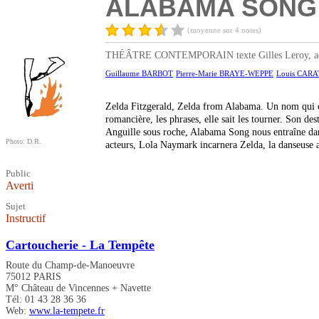
ALABAMA SONG
(moyenne sur 4 notes)
THÉÂTRE CONTEMPORAIN texte Gilles Leroy, adaptati
Guillaume BARBOT
Pierre-Marie BRAYE-WEPPE
Louis CARA
Zelda Fitzgerald, Zelda from Alabama. Un nom qui cla
romancière, les phrases, elle sait les tourner. Son d
Anguille sous roche, Alabama Song nous entraîne dans l
Photo: D.R.
acteurs, Lola Naymark incarnera Zelda, la danseuse as
Public
Averti
Sujet
Instructif
Cartoucherie - La Tempête
Route du Champ-de-Manoeuvre
75012 PARIS
M° Château de Vincennes + Navette
Tél: 01 43 28 36 36
Web:
www.la-tempete.fr