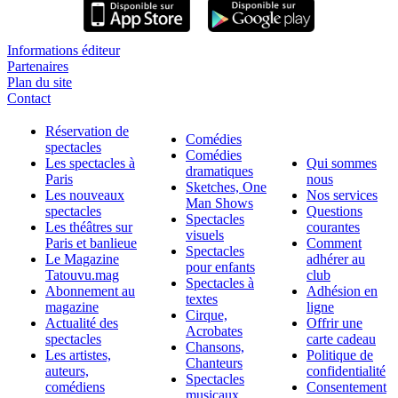
Informations éditeur
Partenaires
Plan du site
Contact
Réservation de
Comédies
spectacles
Comédies
Les spectacles à
Qui sommes
dramatiques
Paris
nous
Sketches, One
Les nouveaux
Nos services
Man Shows
spectacles
Questions
Spectacles
Les théâtres sur
courantes
visuels
Paris et banlieue
Comment
Spectacles
Le Magazine
adhérer au
pour enfants
Tatouvu.mag
club
Spectacles à
Abonnement au
Adhésion en
textes
magazine
ligne
Cirque,
Actualité des
Offrir une
Acrobates
spectacles
carte cadeau
Chansons,
Les artistes,
Politique de
Chanteurs
auteurs,
confidentialité
Spectacles
comédiens
Consentement
musicaux