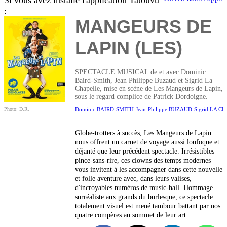
Si vous avez installé l'application Tatouvu
:
MANGEURS DE
LAPIN (LES)
SPECTACLE MUSICAL de et avec Dominic
Baird-Smith, Jean Philippe Buzaud et Sigrid La
Chapelle, mise en scène de Les Mangeurs de Lapin,
sous le regard complice de Patrick Dordoigne.
Photo: D.R.
Dominic BAIRD-SMITH
Jean-Philippe BUZAUD
Sigrid LA C
Globe-trotters à succès, Les Mangeurs de Lapin
nous offrent un carnet de voyage aussi loufoque et
déjanté que leur précédent spectacle. Irrésistibles
pince-sans-rire, ces clowns des temps modernes
vous invitent à les accompagner dans cette nouvelle
et folle aventure avec, dans leurs valises,
d'incroyables numéros de music-hall. Hommage
surréaliste aux grands du burlesque, ce spectacle
totalement visuel est mené tambour battant par nos
quatre compères au sommet de leur art.