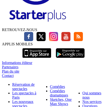
RETROUVEZ-NOUS
APPLIS MOBILES
Informations éditeur
Partenaires
Plan du site
Contact
Réservation de
Comédies
spectacles
Comédies
Les spectacles à
Qui sommes
dramatiques
Paris
nous
Sketches, One
Les nouveaux
Nos services
Man Shows
spectacles
Questions