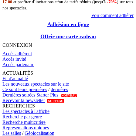
17 00
et profiter d’invitations et/ou de tarifs réduits (jusqu'à
-70%
) sur tous
nos spectacles.
Voir comment adhérer
Adhésion en ligne
Offrir une carte cadeau
CONNEXION
Accès adhérent
Accès invité
Accès partenaire
ACTUALITÉS
Fil d'actualité
Les nouveaux spectacles sur le site
Ce sont leurs premières
/
dernières
Dernières soirées Starter Plus
NOUVEAU
Recevoir la newsletter
NOUVEAU
RECHERCHES
Les spectacles à l'affiche
Recherche par genre
Recherche multicritère
Représentations uniques
Les salles
/
Géolocalisation