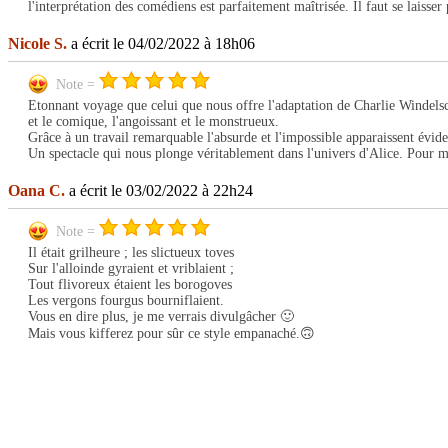
l'interprétation des comédiens est parfaitement maîtrisée. Il faut se laisser
Nicole S.
a écrit le 04/02/2022 à 18h06
Note =
Etonnant voyage que celui que nous offre l'adaptation de Charlie Windelschmi
et le comique, l'angoissant et le monstrueux.
Grâce à un travail remarquable l'absurde et l'impossible apparaissent évide
Un spectacle qui nous plonge véritablement dans l'univers d'Alice. Pour ma
Oana C.
a écrit le 03/02/2022 à 22h24
Note =
Il était grilheure ; les slictueux toves
Sur l'alloinde gyraient et vriblaient ;
Tout flivoreux étaient les borogoves
Les vergons fourgus bourniflaient.
Vous en dire plus, je me verrais divulgâcher 🙂
Mais vous kifferez pour sûr ce style empanaché.🙃