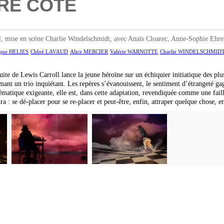
TRE CÔTÉ
en scène Charlie Windelschmidt, avec Anaïs Cloarec, Anne-Sophie Ehrel, V
ique HELIES
Chloé LAVAUD
Alice MERCIER
Valérie WARNOTTE
Charlie WINDELSCHMID
ite de Lewis Carroll lance la jeune héroïne sur un échiquier initiatique des plus
rmant un trio inquiétant. Les repères s’évanouissent, le sentiment d’étrangeté ga
atique exigeante, elle est, dans cette adaptation, revendiquée comme une faille
a : se dé-placer pour se re-placer et peut-être, enfin, attraper quelque chose, 