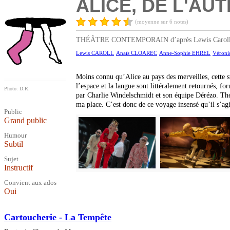
ALICE, DE L'AU
(moyenne sur 6 notes)
THÉÂTRE CONTEMPORAIN d’après Lewis Caroll, mise 
Lewis CAROLL
Anaïs CLOAREC
Anne-Sophie EHREL
Véron
Moins connu qu’Alice au pays des merveilles, cette su
l’espace et la langue sont littéralement retournés, fo
Photo: D.R.
par Charlie Windelschmidt et son équipe Dérézo. Thém
ma place. C’est donc de ce voyage insensé qu’il s’agir
Public
Grand public
Humour
Subtil
Sujet
Instructif
Convient aux ados
Oui
Cartoucherie - La Tempête