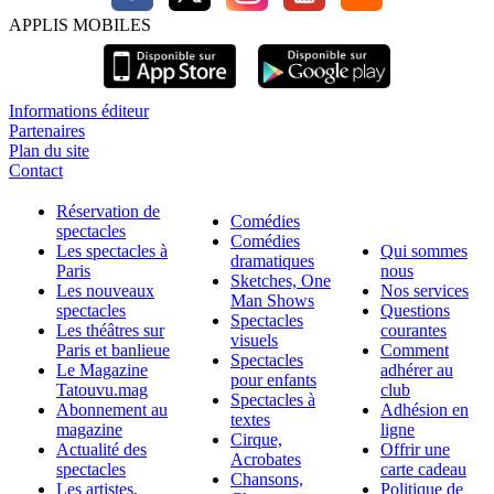
APPLIS MOBILES
Informations éditeur
Partenaires
Plan du site
Contact
Réservation de
Comédies
spectacles
Comédies
Les spectacles à
Qui sommes
dramatiques
Paris
nous
Sketches, One
Les nouveaux
Nos services
Man Shows
spectacles
Questions
Spectacles
Les théâtres sur
courantes
visuels
Paris et banlieue
Comment
Spectacles
Le Magazine
adhérer au
pour enfants
Tatouvu.mag
club
Spectacles à
Abonnement au
Adhésion en
textes
magazine
ligne
Cirque,
Actualité des
Offrir une
Acrobates
spectacles
carte cadeau
Chansons,
Les artistes,
Politique de