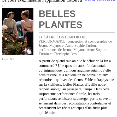
Si vous avez installé l'application Tatouvu
:
BELLES
PLANTES
THÉÂTRE CONTEMPORAIN,
PERFORMANCE, conception et scénographie de
Jeanne Moynot et Anne-Sophie Turion,
performance de Jeanne Moynot, Anne-Sophie
Turion et Christophe Ives.
Photo: D.R.
À partir de quand sait-on que le début de la fin a
commencé ? Une question aussi fondamentale
qu’énigmatique, qui nous angoisse autant qu’elle
nous fascine, et à laquelle on ne pouvait mieux
répondre... qu’avec des fleurs. Fable métaphysique
sur la vieillesse, Belles Plantes effeuille notre
rapport ambigu au passage du temps. Dans cette
surprenante performance florale, les trois
performeurs se laissent submerger par le souvenir,
se lançent dans des reconstitutions contestables et
échafaudent les récits anticipés d’un futur plus
qu’aléatoire.