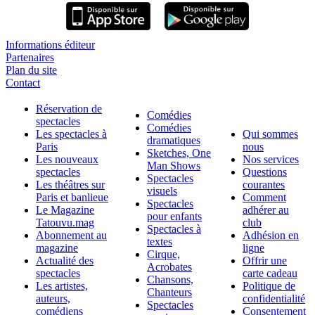
Informations éditeur
Partenaires
Plan du site
Contact
Réservation de
Comédies
spectacles
Comédies
Les spectacles à
Qui sommes
dramatiques
Paris
nous
Sketches, One
Les nouveaux
Nos services
Man Shows
spectacles
Questions
Spectacles
Les théâtres sur
courantes
visuels
Paris et banlieue
Comment
Spectacles
Le Magazine
adhérer au
pour enfants
Tatouvu.mag
club
Spectacles à
Abonnement au
Adhésion en
textes
magazine
ligne
Cirque,
Actualité des
Offrir une
Acrobates
spectacles
carte cadeau
Chansons,
Les artistes,
Politique de
Chanteurs
auteurs,
confidentialité
Spectacles
comédiens
Consentement