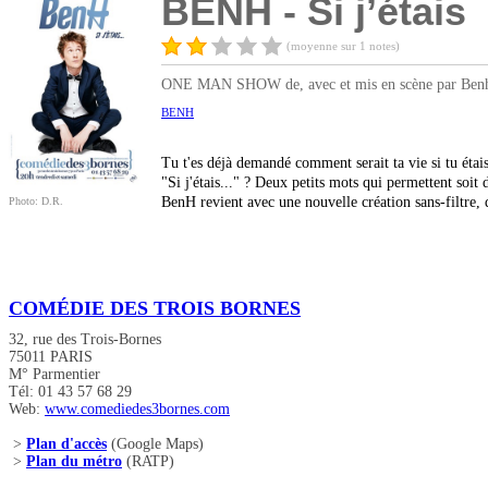
BENH - Si j’étais
(moyenne sur 1 notes)
ONE MAN SHOW de, avec et mis en scène par Ben
BENH
Tu t'es déjà demandé comment serait ta vie si tu éta
"Si j'étais..." ? Deux petits mots qui permettent soit
BenH revient avec une nouvelle création sans-filtre, 
Photo: D.R.
COMÉDIE DES TROIS BORNES
32, rue des Trois-Bornes
75011 PARIS
M° Parmentier
Tél: 01 43 57 68 29
Web:
www.comediedes3bornes.com
>
Plan d'accès
(Google Maps)
>
Plan du métro
(RATP)