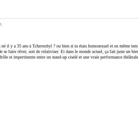
h.
is né il y a 35 ans à Tchernobyl ? ou bien si tu étais homosexuel et en même t
 de se faire rêver, soit de relativiser. Et dans le monde actuel, ça fait juste un
drôle et impertinente entre un stand-up ciselé et une vraie performance théâtrale