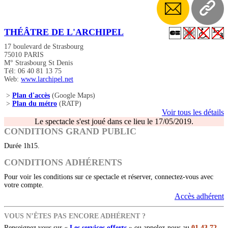
THÉÂTRE DE L'ARCHIPEL
17 boulevard de Strasbourg
75010 PARIS
M° Strasbourg St Denis
Tél: 06 40 81 13 75
Web:
www.larchipel.net
>
Plan d'accès
(Google Maps)
>
Plan du métro
(RATP)
Voir tous les détails
Le spectacle s'est joué dans ce lieu le 17/05/2019.
CONDITIONS GRAND PUBLIC
Durée 1h15.
CONDITIONS ADHÉRENTS
Pour voir les conditions sur ce spectacle et réserver, connectez-vous avec
votre compte.
Accès adhérent
VOUS N’ÊTES PAS ENCORE ADHÉRENT ?
Renseignez vous sur «
Les services offerts
» ou appelez-nous au
01 43 72