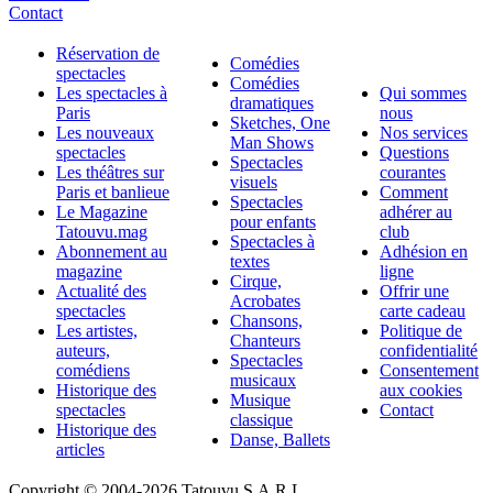
Contact
Réservation de
Comédies
spectacles
Comédies
Les spectacles à
Qui sommes
dramatiques
Paris
nous
Sketches, One
Les nouveaux
Nos services
Man Shows
spectacles
Questions
Spectacles
Les théâtres sur
courantes
visuels
Paris et banlieue
Comment
Spectacles
Le Magazine
adhérer au
pour enfants
Tatouvu.mag
club
Spectacles à
Abonnement au
Adhésion en
textes
magazine
ligne
Cirque,
Actualité des
Offrir une
Acrobates
spectacles
carte cadeau
Chansons,
Les artistes,
Politique de
Chanteurs
auteurs,
confidentialité
Spectacles
comédiens
Consentement
musicaux
Historique des
aux cookies
Musique
spectacles
Contact
classique
Historique des
Danse, Ballets
articles
Copyright © 2004-
2026 Tatouvu S.A.R.L.