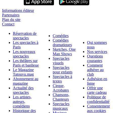
Informations éditeur
Partenaires
Plan du site
Contact
Réservation de
Comédies
spectacles
Comédies
Les spectacles à
Qui sommes
dramatiques
Paris
nous
Sketches, One
Les nouveaux
Nos services
Man Shows
spectacles
Questions
Spectacles
Les théâtres sur
courantes
visuels
Paris et banlieue
Comment
Spectacles
Le Magazine
adhérer au
pour enfants
Tatouvu.mag
club
Spectacles à
Abonnement au
Adhésion en
textes
magazine
ligne
Cirque,
Actualité des
Offrir une
Acrobates
spectacles
carte cadeau
Chansons,
Les artistes,
Politique de
Chanteurs
auteurs,
confidentialité
Spectacles
comédiens
Consentement
musicaux
Historique des
aux cookies
Musique