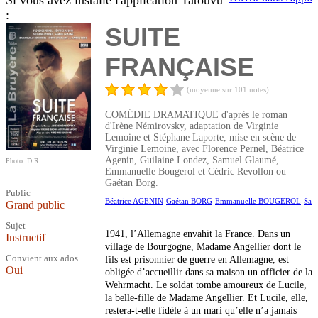
Si vous avez installé l'application Tatouvu
:
SUITE
FRANÇAISE
(moyenne sur 101 notes)
COMÉDIE DRAMATIQUE d'après le roman
d'Irène Némirovsky, adaptation de Virginie
Lemoine et Stéphane Laporte, mise en scène de
Virginie Lemoine, avec Florence Pernel, Béatrice
Agenin, Guilaine Londez, Samuel Glaumé,
Photo: D.R.
Emmanuelle Bougerol et Cédric Revollon ou
Gaétan Borg.
Public
Béatrice AGENIN
Gaétan BORG
Emmanuelle BOUGEROL
Sam
Grand public
Sujet
1941, l’Allemagne envahit la France. Dans un
Instructif
village de Bourgogne, Madame Angellier dont le
Convient aux ados
fils est prisonnier de guerre en Allemagne, est
Oui
obligée d’accueillir dans sa maison un officier de la
Wehrmacht. Le soldat tombe amoureux de Lucile,
la belle-fille de Madame Angellier. Et Lucile, elle,
restera-t-elle fidèle à un mari qu’elle n’a jamais