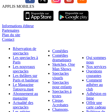
APPLIS MOBILES
Informations éditeur
Partenaires
Plan du site
Contact
Réservation de
Comédies
spectacles
Comédies
Les spectacles à
Qui sommes
dramatiques
Paris
nous
Sketches, One
Les nouveaux
Nos services
Man Shows
spectacles
Questions
Spectacles
Les théâtres sur
courantes
visuels
Paris et banlieue
Comment
Spectacles
Le Magazine
adhérer au
pour enfants
Tatouvu.mag
club
Spectacles à
Abonnement au
Adhésion en
textes
magazine
ligne
Cirque,
Actualité des
Offrir une
Acrobates
spectacles
carte cadeau
Chansons,
Les artistes,
Politique de