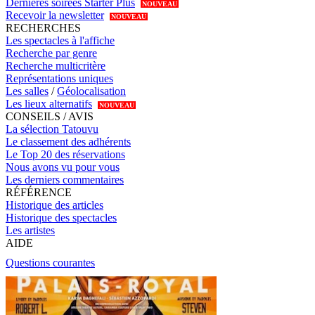
Dernières soirées Starter Plus
NOUVEAU
Recevoir la newsletter
NOUVEAU
RECHERCHES
Les spectacles à l'affiche
Recherche par genre
Recherche multicritère
Représentations uniques
Les salles
/
Géolocalisation
Les lieux alternatifs
NOUVEAU
CONSEILS / AVIS
La sélection Tatouvu
Le classement des adhérents
Le Top 20 des réservations
Nous avons vu pour vous
Les derniers commentaires
RÉFÉRENCE
Historique des articles
Historique des spectacles
Les artistes
AIDE
Questions courantes