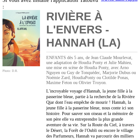
Si vous avez installé l'application Tatouvu
:
RIVIÈRE À
L'ENVERS -
HANNAH (LA)
ENFANTS dès 5 ans, de Jean Claude Mourlevat,
une adaptation de Houdia Ponty et Julie Mahieu,
une mise en scène de Houdia Ponty, avec Arno
Photo: D.R.
Nguyen ou Guy de Tonquédec, Marjorie Dubus ou
Noémie Zard, HoudiaPonty ou Clotilde Ponas,
Maxime Feton ou Olivier Troyon.
L'incroyable voyage d'Hannah, la jeune fille à la
passerine bleue, partie à la recherche de la Rivière
Qjar dont l'eau empêche de mourir ! Hannah, la
jeune fille à la passerine bleue, nous conte ici son
histoire. Pour sauver son oiseau et la mémoire de
son père elle va entreprendre la plus grande
aventure de sa vie. Sur la Route du Ciel, à travers
le Désert, la Forêt de l'Oubli ou encore le village
des Parfumeurs, Hannah va parcourir des milliers