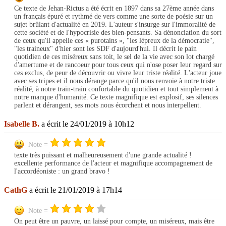
Ce texte de Jehan-Rictus a été écrit en 1897 dans sa 27ème année dans
un français épuré et rythmé de vers comme une sorte de poésie sur un
sujet brûlant d'actualité en 2019. L'auteur s'insurge sur l'immoralité de
cette sociétè et de l'hypocrisie des bien-pensants. Sa dénonciation du sort
de ceux qu'il appelle ces « purotains », "les lépreux de la démocratie",
"les traineux" d'hier sont les SDF d'aujourd'hui. Il décrit le pain
quotidien de ces miséreux sans toit, le sel de la vie avec son lot chargé
d'amertume et de rancoeur pour tous ceux qui n'ose poser leur regard sur
ces exclus, de peur de découvrir ou vivre leur triste réalité. L'acteur joue
avec ses tripes et il nous dérange parce qu'il nous renvoie à notre triste
réalité, à notre train-train confortable du quotidien et tout simplement à
notre manque d'humanité. Ce texte magnifique est explosif, ses silences
parlent et dérangent, ses mots nous écorchent et nous interpellent.
Isabelle B.
a écrit le 24/01/2019 à 10h12
Note =
texte très puissant et malheureusement d'une grande actualité !
excellente performance de l'acteur et magnifique accompagnement de
l'accordéoniste : un grand bravo !
CathG
a écrit le 21/01/2019 à 17h14
Note =
On peut être un pauvre, un laissé pour compte, un miséreux, mais être