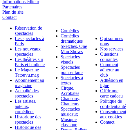
Informations éditeur
Partenaires
Plan du site
Contact
Réservation de
Comédies
spectacles
Comédies
Les spectacles à
Qui sommes
dramatiques
Paris
nous
Sketches, One
Les nouveaux
Nos services
Man Shows
spectacles
Questions
Spectacles
Les théâtres sur
courantes
visuels
Paris et banlieue
Comment
Spectacles
Le Magazine
adhérer au
pour enfants
Tatouvu.mag
club
Spectacles à
Abonnement au
Adhésion en
textes
magazine
ligne
Cirque,
Actualité des
Offrir une
Acrobates
spectacles
carte cadeau
Chansons,
Les artistes,
Politique de
Chanteurs
auteurs,
confidentialité
Spectacles
comédiens
Consentement
musicaux
Historique des
aux cookies
Musique
spectacles
Contact
classique
Historique des
Danse, Ballets