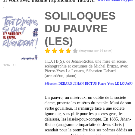
Si vous avez installé l'application Tatouvu
:
SOLILOQUES
DU PAUVRE
(LES)
(moyenne sur 14 notes)
TEXTE(S), de Jehan-Rictus, une mise en scène,
Photo: D.R.
scénographie et costumes de Michel Bruzat, avec
Pierre-Yves Le Louarn, Sébastien Debard
(accordéon, piano).
Sébastien DEBARD
JEHAN-RICTUS
Pierre-Yves LE LOUARN
Un pauvre, un miséreux, un oublié de la société
clame, proteste les misères du peuple. Muni de son
verbe gouailleur, il s’insurge face à une société
ignorante, sans pitié pour les pauvres gens, les
délaissés, les laissés-pour-compte. En 1885, Jehan-
Rictus (anagramme imparfaite de Jésus-Christ)
scandait pour la première fois ses poèmes dédiés au